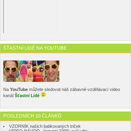
ŠŤASTNÍ LIDÉ NA YOUTUBE
Na
YouTube
můžete sledovat náš zábavně-vzdělávací video
kanál
Šťastní Lidé
POSLEDNÍCH 10 ČLÁNKŮ
VZORNÍK našich batikovaných triček