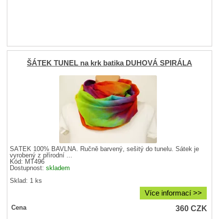
ŠÁTEK TUNEL na krk batika DUHOVÁ SPIRÁLA
ŠÁTEK 100% BAVLNA. Ručně barvený, sešitý do tunelu. Šátek je
vyrobený z přírodní ...
Kód: MT496
Dostupnost:
skladem
Sklad: 1 ks
Více informací >>
360
CZK
Cena