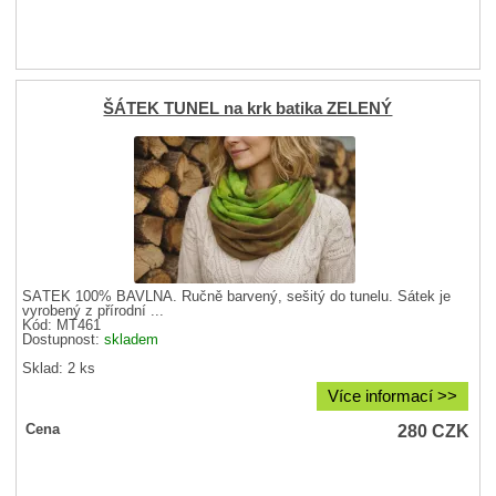
ŠÁTEK TUNEL na krk batika ZELENÝ
ŠÁTEK 100% BAVLNA. Ručně barvený, sešitý do tunelu. Šátek je
vyrobený z přírodní ...
Kód: MT461
Dostupnost:
skladem
Sklad: 2 ks
Více informací >>
280
CZK
Cena