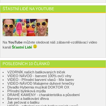
ŠŤASTNÍ LIDÉ NA YOUTUBE
Na
YouTube
můžete sledovat náš zábavně-vzdělávací video
kanál
Šťastní Lidé
POSLEDNÍCH 10 ČLÁNKŮ
VZORNÍK našich batikovaných triček
VIDEO NÁVOD - barvení 100% ovčí vlny
VIDEO - Přírodní barvení vlasů - Mix barev
VIDEO-NÁVOD Malujeme duhové hrnečky
Divadlo Hybernia muzikál DOKTOR OX
Přírodní bylinková mýdla
DRAHÉ KAMENY - charakteristika a působení
Barvení a batikování dřeva
Jak pečovat o batiku