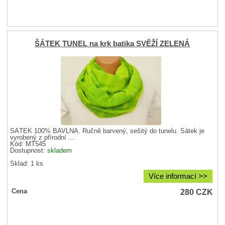
ŠÁTEK TUNEL na krk batika SVĚŽÍ ZELENÁ
ŠÁTEK 100% BAVLNA. Ručně barvený, sešitý do tunelu. Šátek je
vyrobený z přírodní ...
Kód: MT545
Dostupnost:
skladem
Sklad: 1 ks
Více informací >>
280
CZK
Cena