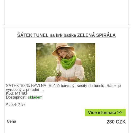
ŠÁTEK TUNEL na krk batika ZELENÁ SPIRÁLA
ŠÁTEK 100% BAVLNA. Ručně barvený, sešitý do tunelu. Šátek je
vyrobený z přírodní ...
Kód: MT493
Dostupnost:
skladem
Sklad: 2 ks
Více informací >>
280
CZK
Cena