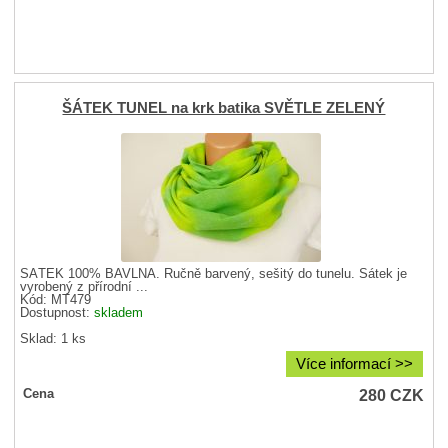
ŠÁTEK TUNEL na krk batika SVĚTLE ZELENÝ
ŠÁTEK 100% BAVLNA. Ručně barvený, sešitý do tunelu. Šátek je
vyrobený z přírodní ...
Kód: MT479
Dostupnost:
skladem
Sklad: 1 ks
Více informací >>
280
CZK
Cena