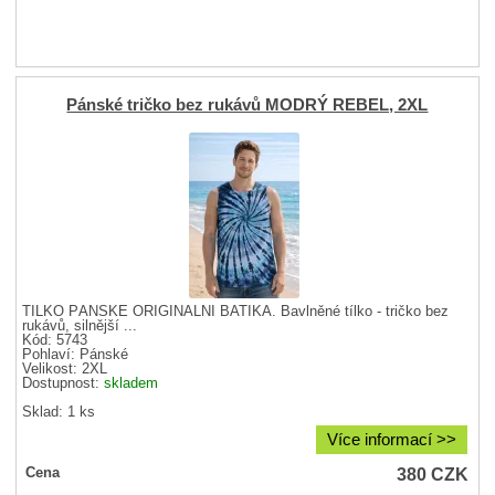
Pánské tričko bez rukávů MODRÝ REBEL, 2XL
TÍLKO PÁNSKÉ ORIGINÁLNÍ BATIKA. Bavlněné tílko - tričko bez
rukávů, silnější ...
Kód: 5743
Pohlaví:
Pánské
Velikost:
2XL
Dostupnost:
skladem
Sklad: 1 ks
Více informací >>
380
CZK
Cena