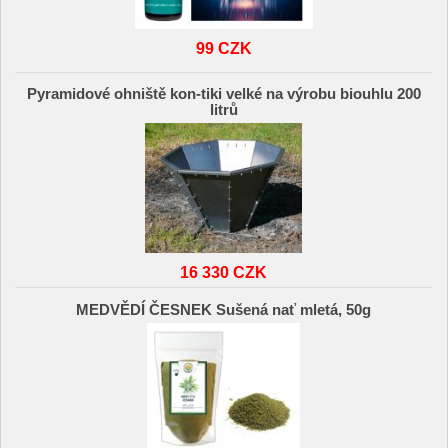
99 CZK
Pyramidové ohniště kon-tiki velké na výrobu biouhlu 200
litrů
16 330 CZK
MEDVĚDÍ ČESNEK Sušená nať mletá, 50g