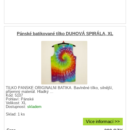
Pánské batikované tílko DUHOVÁ SPIRÁLA, XL
TÍLKO PÁNSKÉ ORIGINÁLNÍ BATIKA. Bavlněné tílko, silnější,
příjemný materiál. Hladký ...
Kód: 5107
Pohlaví:
Pánské
Velikost:
XL
Dostupnost:
skladem
Sklad: 1 ks
Více informací >>