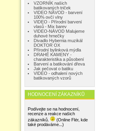
VZORNÍK našich
batikovaných triček
VIDEO NÁVOD - barvení
100% ovčí vlny
VIDEO - Přírodní barvení
vlasů - Mix barev
VIDEO-NÁVOD Malujeme
duhové hrnečky
Divadlo Hybernia muzikál
DOKTOR OX
Přírodní bylinková mýdla
DRAHÉ KAMENY -
charakteristika a působení
Barvení a batikování dřeva
Jak pečovat o batiku
VIDEO - odhalení nových
batikovaných vzorů
HODNOCENÍ ZÁKAZNÍKŮ
Podívejte se na hodnocení,
recenze a reakce našich
zákazníků.
(Online Flér, kde
také prodáváme...)