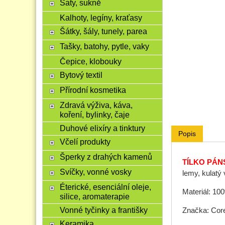
Šaty, sukně
Kalhoty, legíny, kraťasy
Šátky, šály, tunely, parea
Tašky, batohy, pytle, vaky
Čepice, klobouky
Bytový textil
Přírodní kosmetika
Zdravá výživa, káva,
koření, bylinky, čaje
Duhové elixíry a tinktury
Popis
Včelí produkty
Šperky z drahých kamenů
TÍLKO PÁN
Svíčky, vonné vosky
lemy, kulatý 
Éterické, esenciální oleje,
Materiál: 10
silice, aromaterapie
Vonné tyčinky a františky
Značka: Core
Keramika