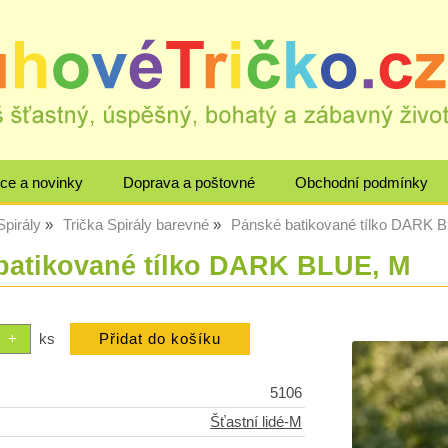
ce a novinky
Doprava a poštovné
Obchodní podmínky
Spirály
Trička Spirály barevné
Pánské batikované tílko DARK 
batikované tílko DARK BLUE, M
ks
5106
Šťastní lidé-M