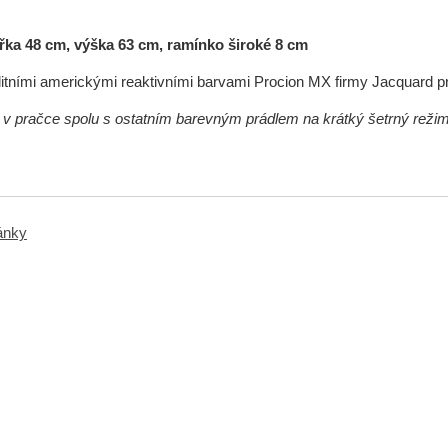
řka 48 cm, výška 63 cm, ramínko široké 8 cm
itními americkými reaktivními barvami Procion MX firmy Jacquard p
át v pračce spolu s ostatním barevným prádlem na krátký šetrný reži
ránky