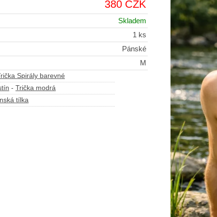
380 CZK
Skladem
1 ks
Pánské
M
rička Spirály barevné
tín
-
Trička modrá
nská tílka