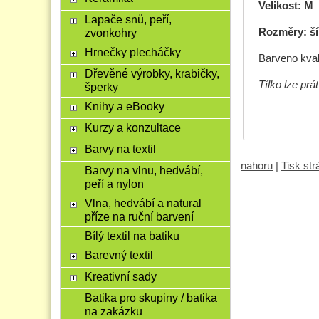
Velikost: M
Lapače snů, peří,
Rozměry: ší
zvonkohry
Hrnečky plecháčky
Barveno kval
Dřevěné výrobky, krabičky,
Tílko lze pr
šperky
Knihy a eBooky
Kurzy a konzultace
Barvy na textil
nahoru
|
Tisk st
Barvy na vlnu, hedvábí,
peří a nylon
Vlna, hedvábí a natural
příze na ruční barvení
Bílý textil na batiku
Barevný textil
Kreativní sady
Batika pro skupiny / batika
na zakázku