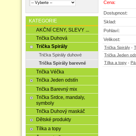
Cena:
Dostupnost:
KATEGORIE
Sklad:
AKČNÍ CENY, SLEVY ...
Pohlaví:
Trička Duhová
Velikost:
Trička Spirály
Trička Spirály
-
T
Trička Spirály duhové
Trička Jeden ods
Tílka a topy
-
Pá
Trička Spirály barevné
Trička Véčka
Trička Jeden odstín
Trička Barevný mix
Trička Srdce, mandaly,
symboly
Trička Duhový maskáč
Dětské produkty
Tílka a topy