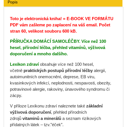
Popis
Toto je elektronická kniha! = E-BOOK VE FORMÁTU
PDF
vám zašleme po zaplacení na váš email.
Počet
stran 60, velikost souboru 600 kB.
PŘÍRUČKA DOMÁCÍ SAMOLÉČBY. Více než 100
hesel, přírodní léčba, přehled vitamínů, výživová
doporučení a mnoho dalšího.
Lexikon zdraví
obsahuje více než 100 hesel,
včetně
praktických postupů
přírodní léčby
alergií,
autoimunitních onemocnění, deprese, EB viru,
kvasinkových infekcí, neplodnosti, nespavosti, obezity,
potravinové alergie, rakoviny, únavového syndromu či
zácpy.
V příloze Lexikonu zdraví naleznete také
základní
výživová doporučení
, přehled přírodních
zdrojů
vitaminů a minerálů
a seznam rizikových
přídatných látek – tzv.”éček”.