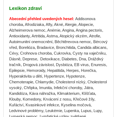
Lexikon zdraví
Abecední přehled uvedených hesel:
Addisonova
choroba, Afrodiziaka, Afty, Akné, Alergie, Alopecie,
Alzheimerova nemoc, Anémie, Angina, Angina pectoris,
Antioxidanty, Artritida, Astma, Atopický ekzém, Atrofie,
Autoimunitní onemocnění, Běchtěrevova nemoc, Bércový
vřed, Borelióza, Bradavice, Bronchitida, Candida albicans,
Cévy, Crohnova choroba, Cukrovka, Cysty na vaječníku,
Dásně, Deprese, Detoxikace, Diabetes, Dna, Dráždivý
tračník, Drogová závislost, Dysbióza, EB virus, Enuresis,
Epilepsie, Hemoroidy, Hepatitida, Herpes, Horečka,
Hyperaktivita u dětí, Hypertenze, Hypotenze,
Chemoterapie, Chlamydie, Cholesterol nízký, Cholesterol
vysoký, Chřipka, Imunita, Infekční choroby, Játra,
Kandidóza, Káva náhražka, Klimakterium, Klíšťata,
Klouby, Komedony, Krvácení z nosu, Křečové žíly,
Kuřáctví, Kvasinkové infekce, Kyselina močová,
Ledvinové problémy, Leukémie, Lupenka, Lupus, Lupy,
Lymeská nemoc, Lymfatické uzliny zvětšené,