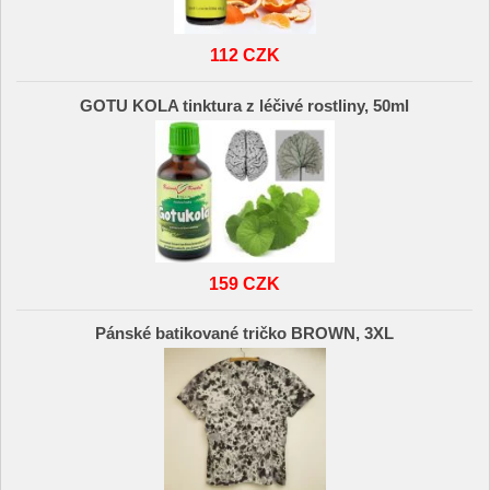
112 CZK
GOTU KOLA tinktura z léčivé rostliny, 50ml
159 CZK
Pánské batikované tričko BROWN, 3XL