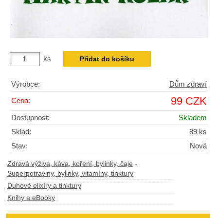
ks
Výrobce:
Dům zdraví
99 CZK
Cena:
Dostupnost:
Skladem
Sklad:
89 ks
Stav:
Nová
Zdravá výživa, káva, koření, bylinky, čaje
-
Superpotraviny, bylinky, vitamíny, tinktury
Duhové elixíry a tinktury
Knihy a eBooky