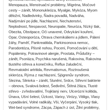
Menopauza, Menstruační problémy, Migréna, Močové
cesty – zánět, Mononukleóza, Myalgie, Mykóza, Myom
děložní, Nadledvinky, Ňadra povadlá, Nadváha,
Nadýmání po jídle, Nachlazení, Nechutenství,
Neplodnost, Nespavost, Neuropatie, Neuróza, Nízký tlak,
Obezita, Obstipace, Oči unavené, Odvykání kouření,
Opar, Osteoporóza, Otrava chemikáliemi a jídlem, Pálení
žáhy, Paměť, Pankreatitida, Parkinsonova nemoc,
Parodontóza, Plísně nohou, Pocení, Pomočování u dětí,
Popáleniny, Potravinové alergie, Prostata, Průdušky –
zánět, Psoriáza, Psychika narušená, Rakovina, Rakovina
tlustého střeva a konečníku, Reflux žaludeční,
Revmatoidní artritida, Revmatismus, Roztroušená
skleróza, Rýma z nachlazení, Sjögrenův syndrom,
Slezina, Slinivka – zánět, Slunění, Srdce, Střevní bakterie
– obnova, Svalová bolest, Šedivění, Štítná žláza, Tlusté
střevo - zvředovatění, Trojklaný nerv, Ulcerózní kolitida,
Únava, Ušní šelest, Úzkost, Varixy, Virózy, Vitiligo, Vlasy
vypadávání, Volné radikály, Vši, Vyčerpání, Vysoký tlak,
Wet-bed syndrome, Zácpa, Zápach z úst, Žilní problémy,