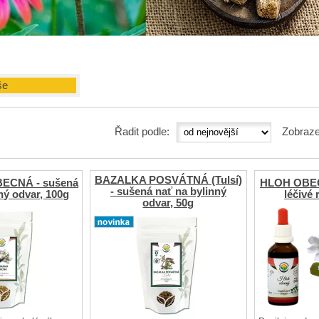
še
Řadit podle:
Zobraze
BAZALKA POSVÁTNÁ (Tulsí)
ECNÁ - sušená
HLOH OBECN
- sušená nať na bylinný
ný odvar, 100g
léčivé 
odvar, 50g