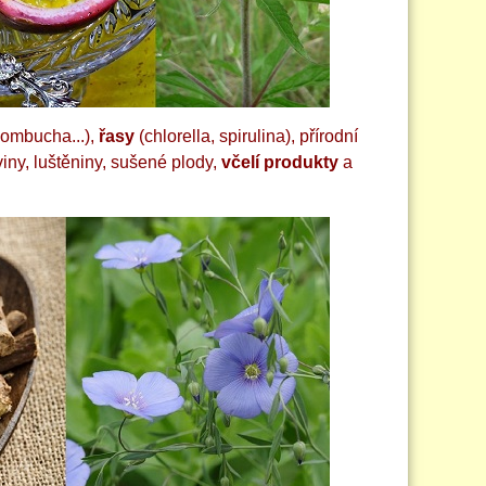
kombucha...),
řasy
(chlorella, spirulina), přírodní
viny, luštěniny, sušené plody,
včelí produkty
a