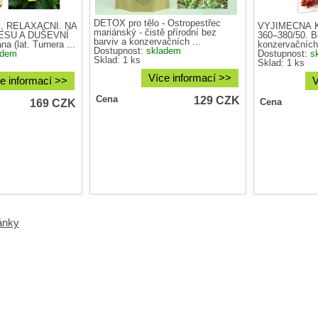
DETOX pro tělo - Ostropestřec
, RELAXAČNÍ. NA
VÝJIMEČNÁ KV
mariánský - čistě přírodní bez
ESU A DUŠEVNÍ
360–380/50. B
barviv a konzervačních ...
 (lat. Turnera ...
konzervačních 
Dostupnost:
skladem
adem
Dostupnost:
s
Sklad: 1 ks
Sklad: 1 ks
Více informací >>
e informací >>
V
129
CZK
Cena
169
CZK
Cena
ránky