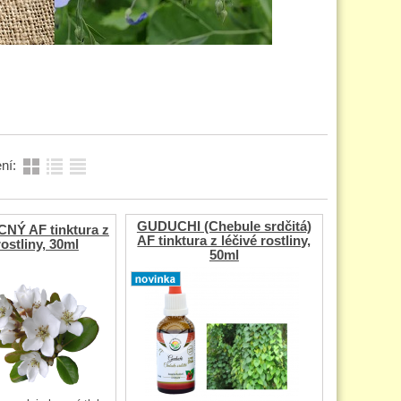
ní:
GUDUCHI (Chebule srdčitá)
Ý AF tinktura z
AF tinktura z léčivé rostliny,
rostliny, 30ml
50ml