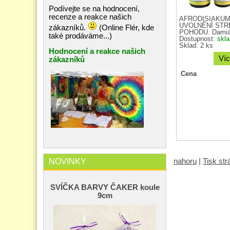
Podívejte se na hodnocení,
recenze a reakce našich
AFRODISIAKUM
UVOLNĚNÍ STR
zákazníků.
(Online Flér, kde
POHODU. Damiána
také prodáváme...)
Dostupnost:
skl
Sklad: 2 ks
Hodnocení a reakce našich
Víc
zákazníků
Cena
NOVINKY
nahoru
|
Tisk st
SVÍČKA BARVY ČAKER koule
9cm