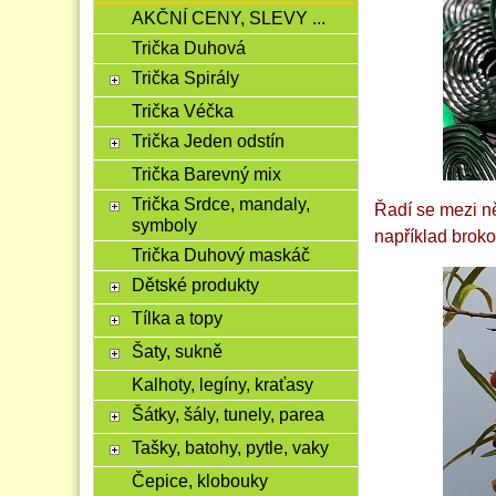
AKČNÍ CENY, SLEVY ...
Trička Duhová
Trička Spirály
Trička Véčka
Trička Jeden odstín
Trička Barevný mix
Trička Srdce, mandaly,
Řadí se mezi n
symboly
například broko
Trička Duhový maskáč
Dětské produkty
Tílka a topy
Šaty, sukně
Kalhoty, legíny, kraťasy
Šátky, šály, tunely, parea
Tašky, batohy, pytle, vaky
Čepice, klobouky