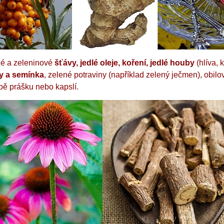
é a zeleninové
šťávy, jedlé oleje, koření, jedlé houby
(hlíva, 
y a semínka
, zelené potraviny (například zelený ječmen), obilo
bě prášku nebo kapslí.