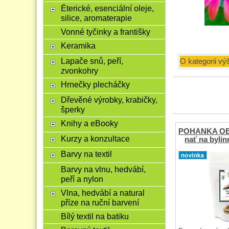
Éterické, esenciální oleje,
silice, aromaterapie
Vonné tyčinky a františky
Keramika
Lapače snů, peří,
O kategorii vý
zvonkohry
Hrnečky plecháčky
Dřevěné výrobky, krabičky,
šperky
Knihy a eBooky
POHANKA OB
Kurzy a konzultace
nať na bylin
Barvy na textil
Barvy na vlnu, hedvábí,
peří a nylon
Vlna, hedvábí a natural
příze na ruční barvení
Bílý textil na batiku