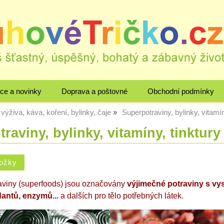
ce a novinky
Doprava a poštovné
Obchodní podmínky
výživa, káva, koření, bylinky, čaje
Superpotraviny, bylinky, vitamín
raviny, bylinky, vitamíny, tinktury
aviny (superfoods) jsou označovány
výjimečné potraviny s v
dantů, enzymů...
a dalších pro tělo potřebných látek.