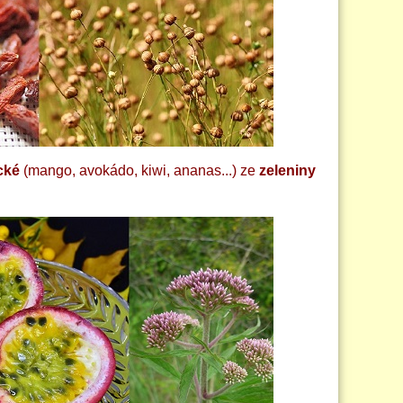
cké
(mango, avokádo, kiwi, ananas...) ze
zeleniny