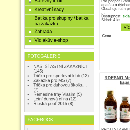
Barevný textil
Pro podporu kard
aparátu a dýchac
Obsahuje rutin p
Kreativní sady
...
Dostupnost:
skl
Batika pro skupiny / batika
Sklad: 4 ks
na zakázku
Víc
Zahrada
Cena
Vidlákův e-shop
FOTOGALERIE
NAŠI ŠŤASTNÍ ZÁKAZNÍCI
(145)
Trička pro sportovní klub (13)
RDESNO Mn
Zakázka pro MŠ (7)
kaps
Trička pro duhovou školku...
(7)
Řemeslné trhy Vlašim (9)
Letní duhová dílna (12)
Řipská pouť 2015 (8)
FACEBOOK
PROTI STÁRNUT