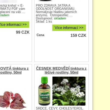
nická kniha! = E-
PRO ZDRAVÁ JÁTRA A
RMÁTU PDF vám
ODOLNOST ORGANISMU.
lacení na váš ...
Normalizuje hladinu jaterních
kladem
enzymů. Ostropestřec ...
Dostupnost:
skladem
Sklad: 1 ks
íce informací >>
Více informací >>
99
CZK
159
CZK
Cena
VITÁ tinktura z
ČESNEK MEDVĚDÍ tinktura z
rostliny, 50ml
léčivé rostliny, 50ml
SRDCE, CÉVY, CHOLESTEROL.