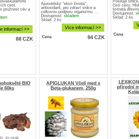
iovaskulárního
Posiluje srdce,
Ajurvédský "elixír života",
ích cest.
čistí cévy. Hl
antioxidant, pro zdraví srdce a
ro pružnost cév a
listnatá dřevina
celkovou podporu organizmu. ...
Dostupnost:
s
Dostupnost:
skladem
adem
Sklad: 2 ks
Sklad: 2 ks
V
Více informací >>
e informací >>
Cena
94
CZK
Cena
88
CZK
LEXIKON
ohokvěté BIO
APIGLUKAN Včelí med s
přírodní m
le 60ks
Beta-glukanem, 250g
Kolá
Í, ELIXÍR