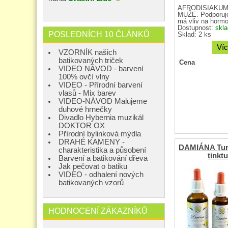
AFRODISIAKUM 
MUŽE. Podporuje
má vliv na hormon
Dostupnost:
skl
POSLEDNÍCH 10 ČLÁNKŮ
Sklad: 2 ks
Víc
VZORNÍK našich
batikovaných triček
Cena
VIDEO NÁVOD - barvení
100% ovčí vlny
VIDEO - Přírodní barvení
vlasů - Mix barev
VIDEO-NÁVOD Malujeme
duhové hrnečky
Divadlo Hybernia muzikál
DOKTOR OX
Přírodní bylinková mýdla
DRAHÉ KAMENY -
DAMIÁNA Turn
charakteristika a působení
tinkt
Barvení a batikování dřeva
Jak pečovat o batiku
VIDEO - odhalení nových
batikovaných vzorů
HODNOCENÍ ZÁKAZNÍKŮ