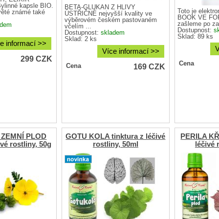
linné kapsle BIO.
BETA-GLUKAN Z HLÍVY
Toto je elektro
ěté známé také
ÚSTŘIČNÉ nejvyšší kvality ve
BOOK VE FO
výběrovém českém pastovaném
zašleme po zap
adem
včelím ...
Dostupnost:
s
Dostupnost:
skladem
Sklad: 89 ks
Sklad: 2 ks
e informací >>
V
Více informací >>
299
CZK
Cena
169
CZK
Cena
 ZEMNÍ PLOD
GOTU KOLA tinktura z léčivé
PERILA KŘO
ivé rostliny, 50g
rostliny, 50ml
léčivé 