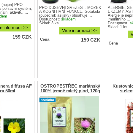
(nejen) PRO
PRO DUŠEVNÍ SVĚŽEST. MOZEK
ALERGIE, S
 pohlavní systém,
A KOGNITIVNÍ FUNKCE. Gotukola
EKZÉMY, AS
ální aktivitu, ...
(pupečník asijský) obsahuje ...
Alergie je nep
adem
Dostupnost:
skladem
imunitního ...
Sklad: 3 ks
Dostupnost:
s
Sklad: 1 ks
e informací >>
Více informací >>
V
159
CZK
159
CZK
Cena
Cena
era diffusa AF
OSTROPESTŘEC mariánský
Kustovnic
ura 50ml
100% jemně mletý plod, 120g
sušen