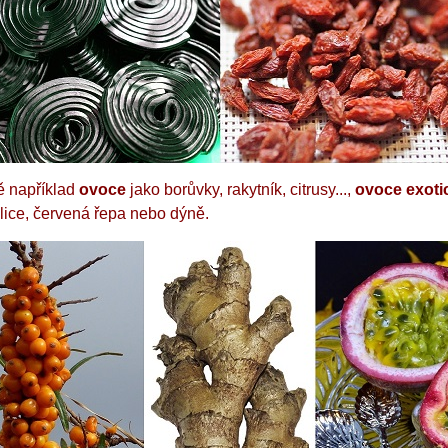
ě například
ovoce
jako borůvky, rakytník, citrusy...,
ovoce exoti
lice, červená řepa nebo dýně.