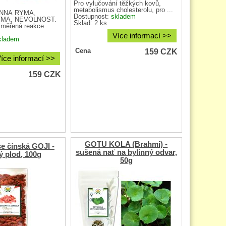
Pro vylučování těžkých kovů,
metabolismus cholesterolu, pro ...
ENNÁ RÝMA,
Dostupnost:
skladem
TMA, NEVOLNOST.
Sklad: 2 ks
řiměřená reakce
Více informací >>
kladem
159
CZK
Cena
íce informací >>
159
CZK
GOTU KOLA (Brahmi) -
e čínská GOJI -
sušená nať na bylinný odvar,
ý plod, 100g
50g