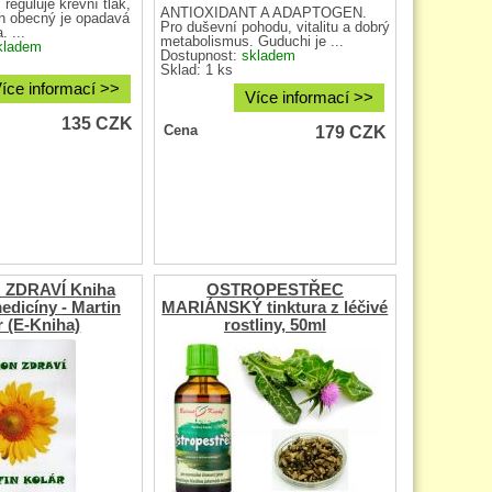
 reguluje krevní tlak,
ANTIOXIDANT A ADAPTOGEN.
oh obecný je opadavá
Pro duševní pohodu, vitalitu a dobrý
. ...
metabolismus. Guduchi je ...
kladem
Dostupnost:
skladem
Sklad: 1 ks
íce informací >>
Více informací >>
135
CZK
179
CZK
Cena
 ZDRAVÍ Kniha
OSTROPESTŘEC
edicíny - Martin
MARIÁNSKÝ tinktura z léčivé
r (E-Kniha)
rostliny, 50ml