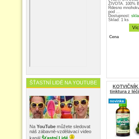
ŽIVOTA. 100% By
Rdesno mnohokv
pod ...
Dostupnost:
skl
Sklad: 1 ks
Víc
Cena
ŠŤASTNÍ LIDÉ NA YOUTUBE
KOTVIČNÍK
tinktura z léč
Na
YouTube
můžete sledovat
náš zábavně-vzdělávací video
kanál
Šťastní Lidé