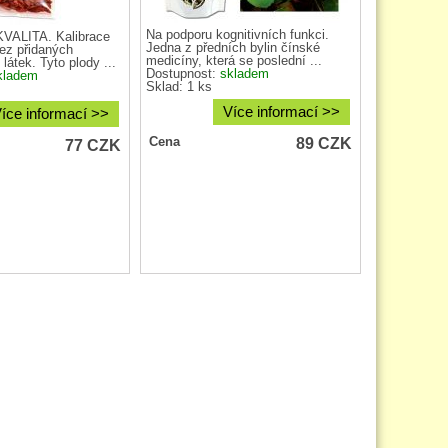
Na podporu kognitivních funkci.
ALITA. Kalibrace
Jedna z předních bylin čínské
ez přidaných
medicíny, která se poslední ...
látek. Tyto plody ...
Dostupnost:
skladem
kladem
Sklad: 1 ks
Více informací >>
íce informací >>
89
CZK
Cena
77
CZK