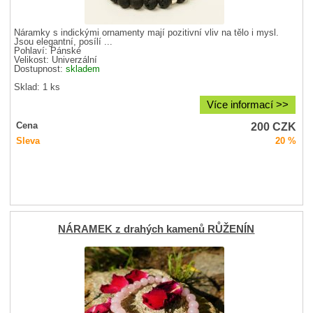
Náramky s indickými ornamenty mají pozitivní vliv na tělo i mysl.
Jsou elegantní, posílí ...
Pohlaví:
Pánské
Velikost:
Univerzální
Dostupnost:
skladem
Sklad: 1 ks
Více informací >>
200
CZK
Cena
Sleva
20 %
NÁRAMEK z drahých kamenů RŮŽENÍN