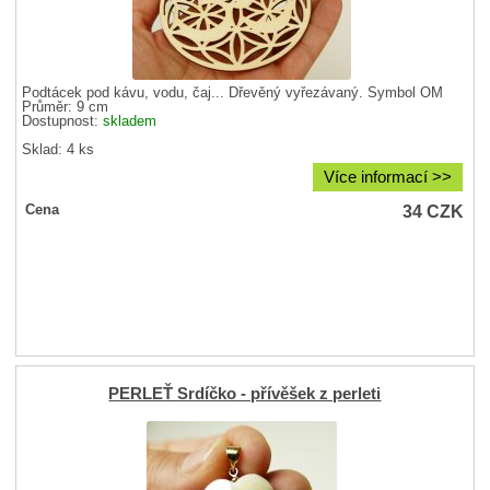
Podtácek pod kávu, vodu, čaj... Dřevěný vyřezávaný. Symbol ÓM
Průměr: 9 cm
Dostupnost:
skladem
Sklad: 4 ks
Více informací >>
34
CZK
Cena
PERLEŤ Srdíčko - přívěšek z perleti