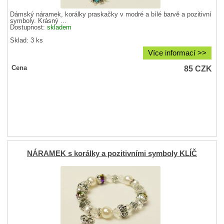
Dámský náramek, korálky praskačky v modré a bílé barvě a pozitivní
symboly. Krásný ...
Dostupnost:
skladem
Sklad: 3 ks
Více informací >>
85
CZK
Cena
NÁRAMEK s korálky a pozitivními symboly KLÍČ