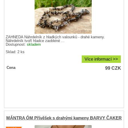
ZÁHNĚDA Náhrdelník z hladkých valounků - drahé kameny.
Náhrdelník tvoří hladce zaoblené ...
Dostupnost:
skladem
Sklad: 2 ks
Více informací >>
99
CZK
Cena
MÁNTRA ÓM Přívěšek s drahými kameny BARVY ČAKER