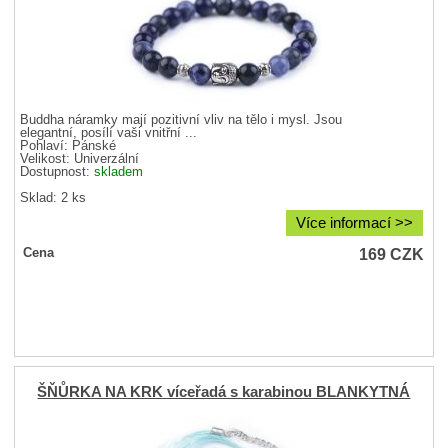
Buddha náramky mají pozitivní vliv na tělo i mysl. Jsou
elegantní, posílí vaši vnitřní ...
Pohlaví:
Pánské
Velikost:
Univerzální
Dostupnost:
skladem
Sklad: 2 ks
Více informací >>
169
CZK
Cena
ŠŇŮRKA NA KRK víceřadá s karabinou BLANKYTNÁ