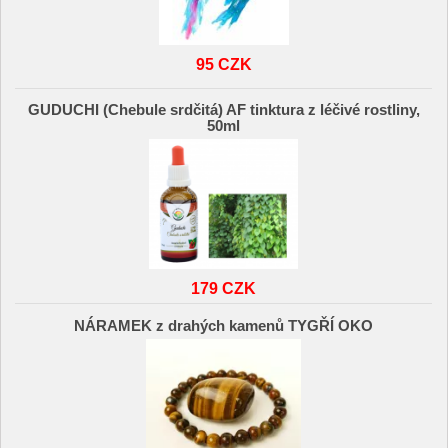
95 CZK
GUDUCHI (Chebule srdčitá) AF tinktura z léčivé rostliny,
50ml
179 CZK
NÁRAMEK z drahých kamenů TYGŘÍ OKO