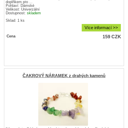
doplňkem pro ...
Pohlaví:
Dámské
Velikost:
Univerzální
Dostupnost:
skladem
Sklad: 1 ks
Více informací >>
159
CZK
Cena
ČAKROVÝ NÁRAMEK z drahých kamenů