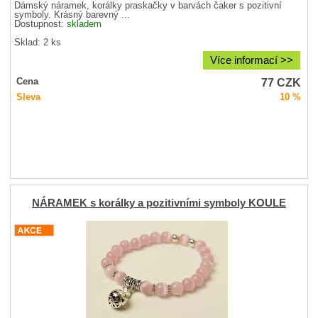
Dámský náramek, korálky praskačky v barvách čaker s pozitivní
symboly. Krásný barevný ...
Dostupnost:
skladem
Sklad: 2 ks
Více informací >>
77
CZK
Cena
Sleva
10 %
NÁRAMEK s korálky a pozitivními symboly KOULE