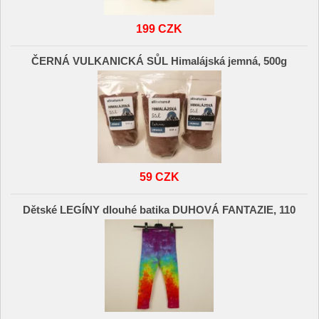
199 CZK
ČERNÁ VULKANICKÁ SŮL Himalájská jemná, 500g
59 CZK
Dětské LEGÍNY dlouhé batika DUHOVÁ FANTAZIE, 110