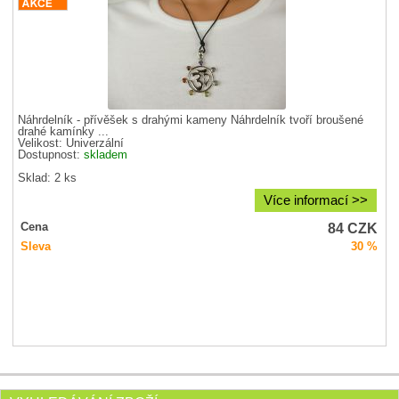
Náhrdelník - přívěšek s drahými kameny Náhrdelník tvoří broušené
drahé kamínky ...
Velikost:
Univerzální
Dostupnost:
skladem
Sklad: 2 ks
Více informací >>
84
CZK
Cena
Sleva
30 %