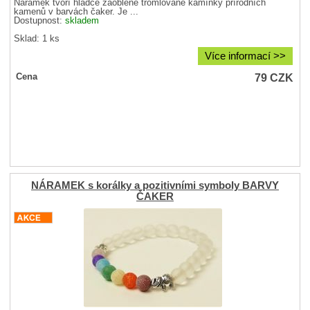
Náramek tvoří hladce zaoblené tromlované kamínky přírodních
kamenů v barvách čaker. Je ...
Dostupnost:
skladem
Sklad: 1 ks
Více informací >>
79
CZK
Cena
NÁRAMEK s korálky a pozitivními symboly BARVY
ČAKER