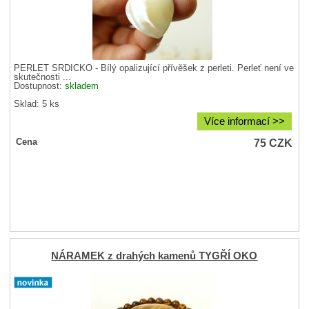
PERLEŤ SRDÍČKO - Bílý opalizující přívěšek z perleti. Perleť není ve
skutečnosti ...
Dostupnost:
skladem
Sklad: 5 ks
Více informací >>
75
CZK
Cena
NÁRAMEK z drahých kamenů TYGŘÍ OKO