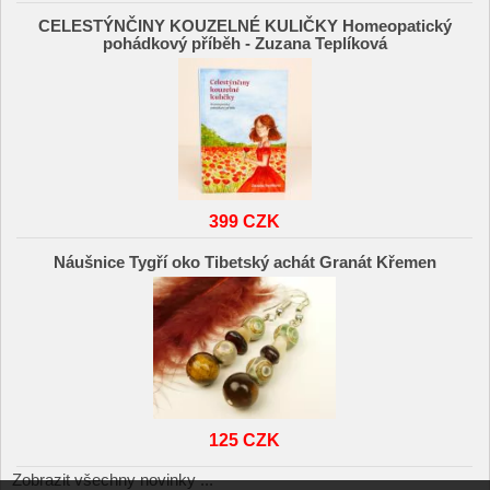
CELESTÝNČINY KOUZELNÉ KULIČKY Homeopatický
pohádkový příběh - Zuzana Teplíková
399 CZK
Náušnice Tygří oko Tibetský achát Granát Křemen
125 CZK
Zobrazit všechny novinky ...