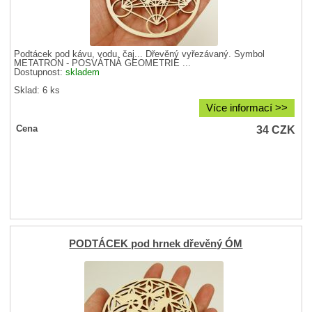
Podtácek pod kávu, vodu, čaj... Dřevěný vyřezávaný. Symbol
METATRON - POSVÁTNÁ GEOMETRIE ...
Dostupnost:
skladem
Sklad: 6 ks
Více informací >>
34
CZK
Cena
PODTÁCEK pod hrnek dřevěný ÓM