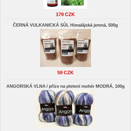
179 CZK
ČERNÁ VULKANICKÁ SŮL Himalájská jemná, 500g
59 CZK
ANGORSKÁ VLNA / příze na pletení mohér MODRÁ, 100g