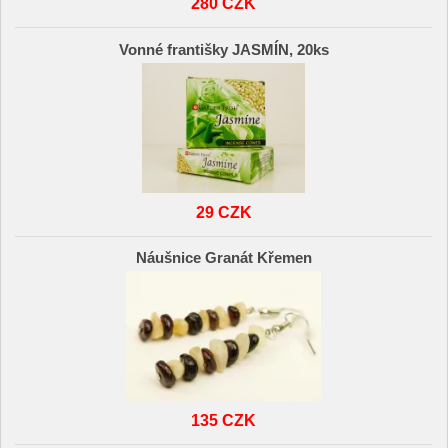
280 CZK
Vonné františky JASMÍN, 20ks
29 CZK
Náušnice Granát Křemen
135 CZK