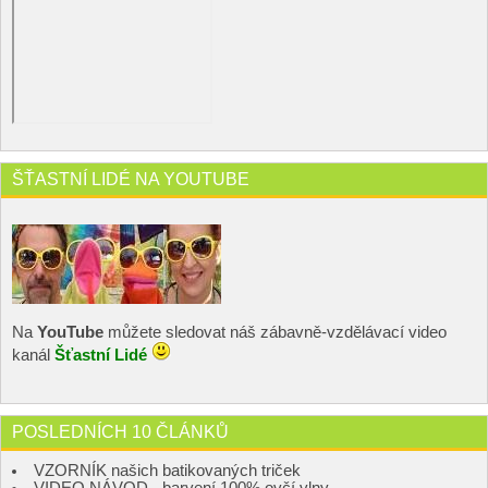
ŠŤASTNÍ LIDÉ NA YOUTUBE
Na
YouTube
můžete sledovat náš zábavně-vzdělávací video
kanál
Šťastní Lidé
POSLEDNÍCH 10 ČLÁNKŮ
VZORNÍK našich batikovaných triček