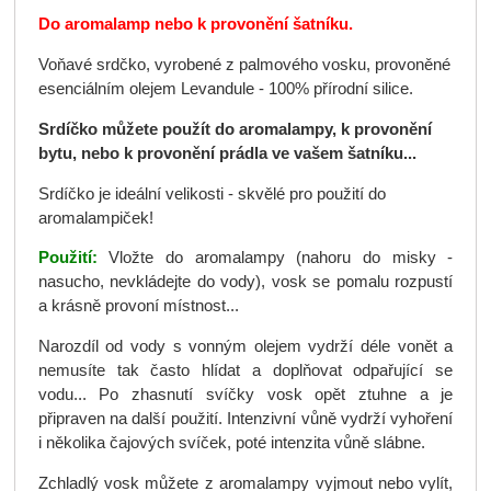
Do aromalamp nebo k provonění šatníku.
Voňavé srdčko, vyrobené z palmového vosku, provoněné
esenciálním olejem Levandule - 100% přírodní silice.
Srdíčko můžete použít do aromalampy, k provonění
bytu, nebo k provonění prádla ve vašem šatníku...
Srdíčko je ideální velikosti - skvělé pro použití do
aromalampiček!
Použití:
Vložte do aromalampy (nahoru do misky -
nasucho, nevkládejte do vody), vosk se pomalu rozpustí
a krásně provoní místnost...
Narozdíl od vody s vonným olejem vydrží déle vonět a
nemusíte tak často hlídat a doplňovat odpařující se
vodu... Po zhasnutí svíčky vosk opět ztuhne a je
připraven na další použití. Intenzivní vůně vydrží vyhoření
i několika čajových svíček, poté intenzita vůně slábne.
Zchladlý vosk můžete z aromalampy vyjmout nebo vylít,