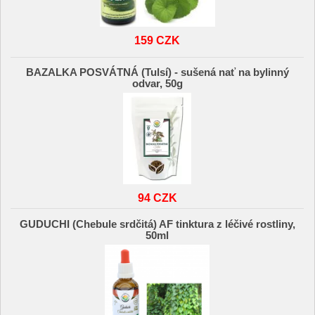
159 CZK
BAZALKA POSVÁTNÁ (Tulsí) - sušená nať na bylinný
odvar, 50g
94 CZK
GUDUCHI (Chebule srdčitá) AF tinktura z léčivé rostliny,
50ml