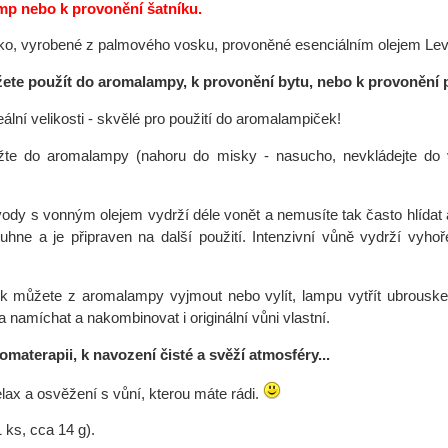
p nebo k provonění šatníku.
o, vyrobené z palmového vosku, provoněné esenciálním olejem Levan
ete použít do aromalampy, k provonění bytu, nebo k provonění p
eální velikosti - skvělé pro použití do aromalampiček!
žte do aromalampy (nahoru do misky - nasucho, nevkládejte do 
vody s vonným olejem vydrží déle vonět a nemusíte tak často hlídat 
uhne a je připraven na další použití. Intenzivní vůně vydrží vyhoř
k můžete z aromalampy vyjmout nebo vylít, lampu vytřít ubrouskem
a namíchat a nakombinovat i originální vůni vlastní.
materapii, k navození čisté a svěží atmosféry...
elax a osvěžení s vůní, kterou máte rádi.
 ks, cca 14 g).