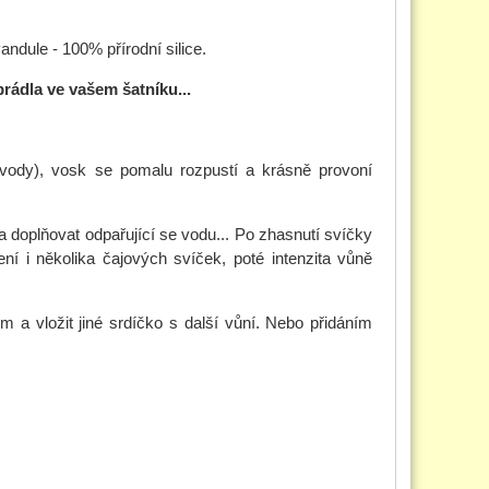
dule - 100% přírodní silice.
rádla ve vašem šatníku...
vody), vosk se pomalu rozpustí a krásně provoní
a doplňovat odpařující se vodu... Po zhasnutí svíčky
ení i několika čajových svíček, poté intenzita vůně
 a vložit jiné srdíčko s další vůní. Nebo přidáním