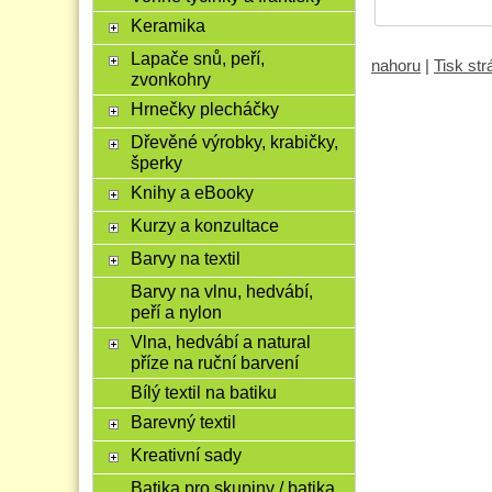
Keramika
Lapače snů, peří,
nahoru
|
Tisk st
zvonkohry
Hrnečky plecháčky
Dřevěné výrobky, krabičky,
šperky
Knihy a eBooky
Kurzy a konzultace
Barvy na textil
Barvy na vlnu, hedvábí,
peří a nylon
Vlna, hedvábí a natural
příze na ruční barvení
Bílý textil na batiku
Barevný textil
Kreativní sady
Batika pro skupiny / batika