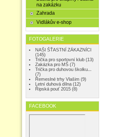
na zakázku
Zahrada
Vidlákův e-shop
FOTOGALERIE
NAŠI ŠŤASTNÍ ZÁKAZNÍCI
(145)
Trička pro sportovní klub (13)
Zakázka pro MŠ (7)
Trička pro duhovou školku...
(7)
Řemeslné trhy Vlašim (9)
Letní duhová dílna (12)
Řipská pouť 2015 (8)
FACEBOOK