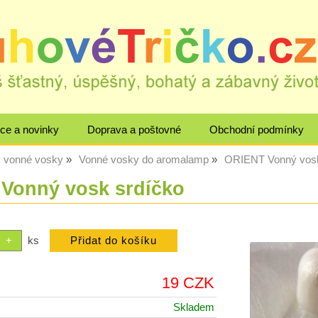
ce a novinky
Doprava a poštovné
Obchodní podmínky
, vonné vosky
Vonné vosky do aromalamp
ORIENT Vonný vosk
Vonný vosk srdíčko
ks
19 CZK
Skladem