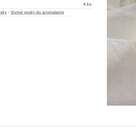
4 ks
osky
-
Vonné vosky do aromalamp