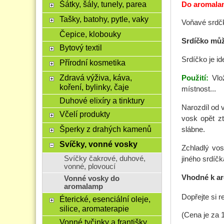
Šátky, šály, tunely, parea
Do aromalam
Tašky, batohy, pytle, vaky
Voňavé srdčk
Čepice, klobouky
Srdíčko můž
Bytový textil
Srdíčko je id
Přírodní kosmetika
Zdravá výživa, káva,
Použití:
Vlo
koření, bylinky, čaje
místnost...
Duhové elixíry a tinktury
Narozdíl od 
Včelí produkty
vosk opět zt
Šperky z drahých kamenů
slábne.
Svíčky, vonné vosky
Zchladlý vos
Svíčky čakrové, duhové,
jiného srdíčk
vonné, plovoucí
Vhodné k aro
Vonné vosky do
aromalamp
Dopřejte si r
Éterické, esenciální oleje,
silice, aromaterapie
(Cena je za 1
Vonné tyčinky a františky