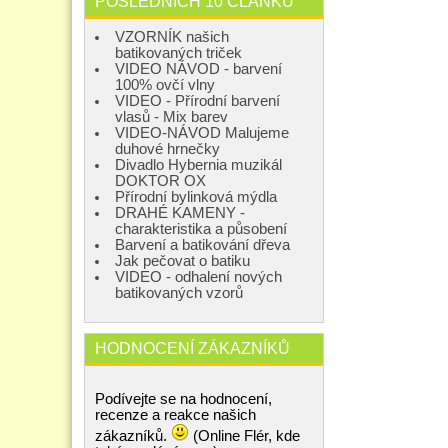
POSLEDNÍCH 10 ČLÁNKŮ
VZORNÍK našich
batikovaných triček
VIDEO NÁVOD - barvení
100% ovčí vlny
VIDEO - Přírodní barvení
vlasů - Mix barev
VIDEO-NÁVOD Malujeme
duhové hrnečky
Divadlo Hybernia muzikál
DOKTOR OX
Přírodní bylinková mýdla
DRAHÉ KAMENY -
charakteristika a působení
Barvení a batikování dřeva
Jak pečovat o batiku
VIDEO - odhalení nových
batikovaných vzorů
HODNOCENÍ ZÁKAZNÍKŮ
Podívejte se na hodnocení,
recenze a reakce našich
zákazníků.
(Online Flér, kde