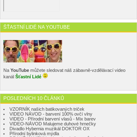
ŠŤASTNÍ LIDÉ NA YOUTUBE
Na
YouTube
můžete sledovat náš zábavně-vzdělávací video
kanál
Šťastní Lidé
POSLEDNÍCH 10 ČLÁNKŮ
VZORNÍK našich batikovaných triček
VIDEO NÁVOD - barvení 100% ovčí vlny
VIDEO - Přírodní barvení vlasů - Mix barev
VIDEO-NÁVOD Malujeme duhové hrnečky
Divadlo Hybernia muzikál DOKTOR OX
Přírodní bylinková mýdla