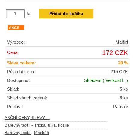
ks
Výrobce:
Malfini
172 CZK
Cena:
Sleva celkem:
20 %
Původní cena:
215 CZK
Dostupnost:
Skladem
( Velikost L )
Sklad:
5 ks
Sklad všech variant:
8 ks
Pohlaví:
Pánské
AKČNÍ CENY, SLEVY ...
Barevný textil
-
Trička, tílka, košile
Barevný textil
-
Maskáč