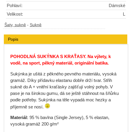
Pohlaví:
Dámské
Velikost:
L
Šaty, sukně
-
Sukně
Popis
POHODLNÁ SUKÝNKA S KRAŤASY. Na výlety, k
vodě, na sport, pěkný materiál, originální batika.
Sukýnka je ušitá z pěkného pevného materiálu, vysoká
gramáž. Díky přídavku elastanu dobře drží tvar. Střih
sukně do A + vnitřní kraťásky zajišťují volný pohyb. V
pase je na širokou gumu, dá se ještě stáhnout na šňůrku
podle potřeby. Sukýnka na těle vypadá moc hezky a
příjemně se nosí.
Materiál:
95 % bavlna (Single Jersey), 5 % elastan,
vysoká gramáž 200 g/m²