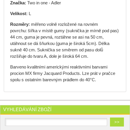
Značka:
Two in one - Adler
Velikost:
L
Rozměry:
měřeno volně rozložené na rovném
povrchu: šířka v místě gumy (suknička je mírně pod pas)
44 cm, guma je pevná, roztáhne se asi na 50 cm,
utáhnout se dá šňurkou (guma je široká 5cm). Délka
sukně 40 cm. Suknička se směrem od pasu dolů
rozšiřuje do tvaru A, dole je široká 64 cm.
Barveno kvalitními americkými reaktivními barvami
procion MX firmy Jacquard Products. Lze prát v pračce
spolu s ostatním barevným prádlem do 40°C.
VYHLEDÁVÁNÍ ZBOŽÍ