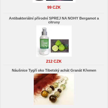
99 CZK
Antibakteriální přírodní SPREJ NA NOHY Bergamot a
citrusy
212 CZK
Náušnice Tygří oko Tibetský achát Granát Křemen