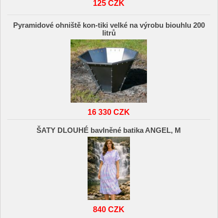
125 CZK
Pyramidové ohniště kon-tiki velké na výrobu biouhlu 200
litrů
16 330 CZK
ŠATY DLOUHÉ bavlněné batika ANGEL, M
840 CZK