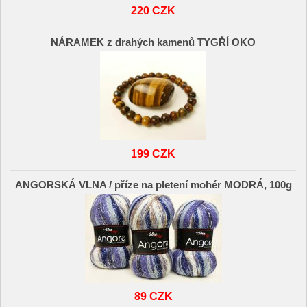
220 CZK
NÁRAMEK z drahých kamenů TYGŘÍ OKO
199 CZK
ANGORSKÁ VLNA / příze na pletení mohér MODRÁ, 100g
89 CZK