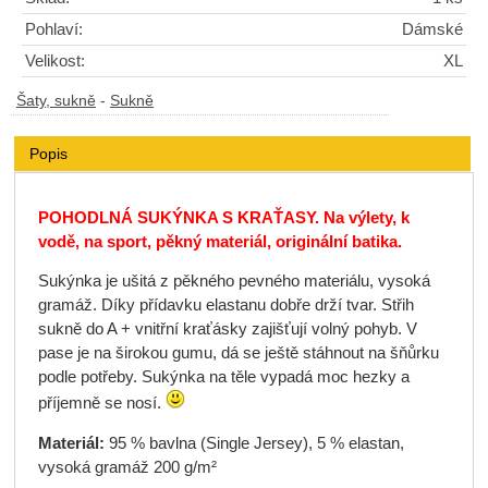
Pohlaví:
Dámské
Velikost:
XL
Šaty, sukně
-
Sukně
Popis
POHODLNÁ SUKÝNKA S KRAŤASY. Na výlety, k
vodě, na sport, pěkný materiál, originální batika.
Sukýnka je ušitá z pěkného pevného materiálu, vysoká
gramáž. Díky přídavku elastanu dobře drží tvar. Střih
sukně do A + vnitřní kraťásky zajišťují volný pohyb. V
pase je na širokou gumu, dá se ještě stáhnout na šňůrku
podle potřeby. Sukýnka na těle vypadá moc hezky a
příjemně se nosí.
Materiál:
95 % bavlna (Single Jersey), 5 % elastan,
vysoká gramáž 200 g/m²