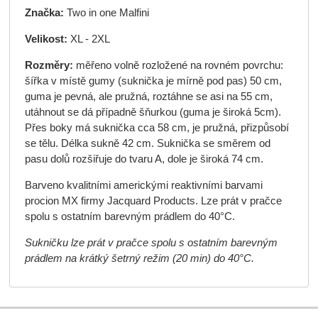
Značka:
Two in one Malfini
Velikost:
XL - 2XL
Rozměry:
měřeno volně rozložené na rovném povrchu:
šířka v místě gumy (suknička je mírně pod pas) 50 cm,
guma je pevná, ale pružná, roztáhne se asi na 55 cm,
utáhnout se dá případně šňurkou (guma je široká 5cm).
Přes boky má suknička cca 58 cm, je pružná, přizpůsobí
se tělu. Délka sukně 42 cm. Suknička se směrem od
pasu dolů rozšiřuje do tvaru A, dole je široká 74 cm.
Barveno kvalitními americkými reaktivními barvami
procion MX firmy Jacquard Products. Lze prát v pračce
spolu s ostatním barevným prádlem do 40°C.
Sukničku lze prát v pračce spolu s ostatním barevným
prádlem na krátký šetrný režim (20 min) do 40°C.