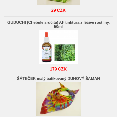
29 CZK
GUDUCHI (Chebule srdčitá) AF tinktura z léčivé rostliny,
50ml
179 CZK
ŠÁTEČEK malý batikovaný DUHOVÝ ŠAMAN