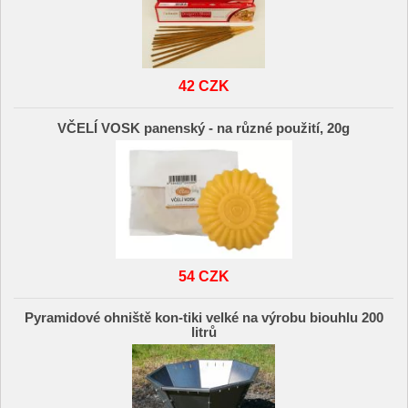
42 CZK
VČELÍ VOSK panenský - na různé použití, 20g
54 CZK
Pyramidové ohniště kon-tiki velké na výrobu biouhlu 200
litrů