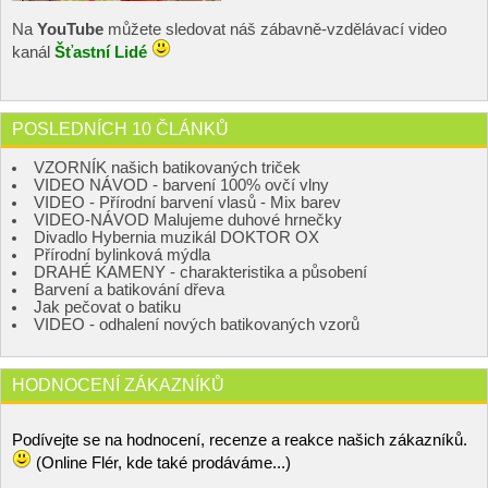
Na
YouTube
můžete sledovat náš zábavně-vzdělávací video
kanál
Šťastní Lidé
POSLEDNÍCH 10 ČLÁNKŮ
VZORNÍK našich batikovaných triček
VIDEO NÁVOD - barvení 100% ovčí vlny
VIDEO - Přírodní barvení vlasů - Mix barev
VIDEO-NÁVOD Malujeme duhové hrnečky
Divadlo Hybernia muzikál DOKTOR OX
Přírodní bylinková mýdla
DRAHÉ KAMENY - charakteristika a působení
Barvení a batikování dřeva
Jak pečovat o batiku
VIDEO - odhalení nových batikovaných vzorů
HODNOCENÍ ZÁKAZNÍKŮ
Podívejte se na hodnocení, recenze a reakce našich zákazníků.
(Online Flér, kde také prodáváme...)