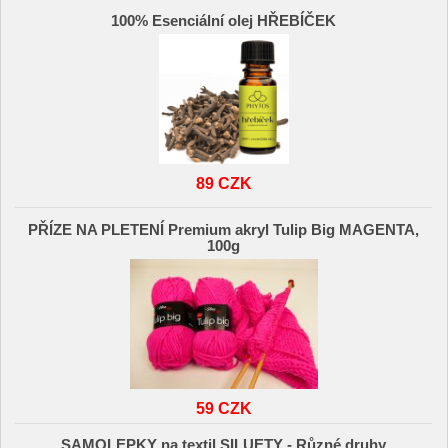
100% Esenciální olej HŘEBÍČEK
89 CZK
PŘÍZE NA PLETENÍ Premium akryl Tulip Big MAGENTA,
100g
59 CZK
SAMOLEPKY na textil SILUETY - Různé druhy