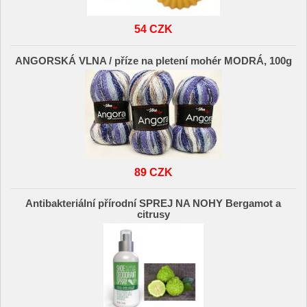
54 CZK
ANGORSKÁ VLNA / příze na pletení mohér MODRÁ, 100g
89 CZK
Antibakteriální přírodní SPREJ NA NOHY Bergamot a
citrusy