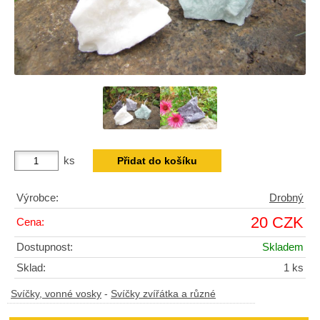
ks
Výrobce:
Drobný
20 CZK
Cena:
Dostupnost:
Skladem
Sklad:
1 ks
Svíčky, vonné vosky
-
Svíčky zvířátka a různé