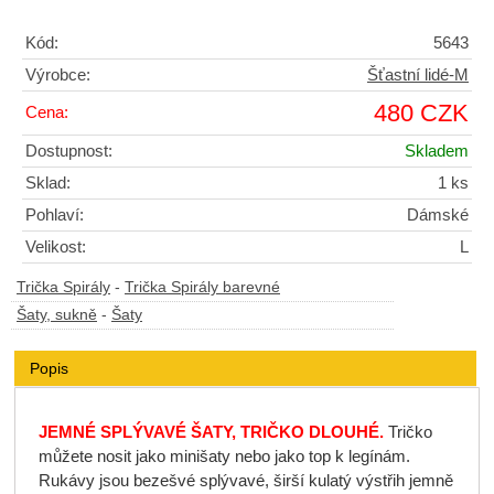
Kód:
5643
Výrobce:
Šťastní lidé-M
480 CZK
Cena:
Dostupnost:
Skladem
Sklad:
1 ks
Pohlaví:
Dámské
Velikost:
L
Trička Spirály
-
Trička Spirály barevné
Šaty, sukně
-
Šaty
Popis
JEMNÉ SPLÝVAVÉ ŠATY, TRIČKO DLOUHÉ.
Tričko
můžete nosit jako minišaty nebo jako top k legínám.
Rukávy jsou bezešvé splývavé, širší kulatý výstřih jemně