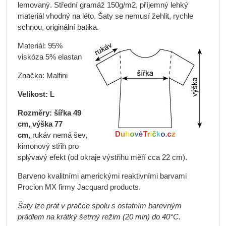
lemovaný. Střední gramáž 150g/m2, příjemný lehký
materiál vhodný na léto. Šaty se nemusí žehlit, rychle
schnou, originální batika.
Materiál: 95%
viskóza 5% elastan
Značka: Malfini
Velikost: L
Rozměry: šířka 49
cm, výška 77
cm,
rukáv nemá šev,
kimonový střih pro
splývavý efekt (od okraje výstřihu měří cca 22 cm).
Barveno kvalitními americkými reaktivními barvami
Procion MX firmy Jacquard products.
Šaty lze prát v pračce spolu s ostatním barevným
prádlem na krátký šetrný režim (20 min) do 40°C.