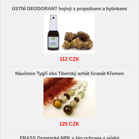
ÚSTNÍ DEODORANT hojivý s propolisem a bylinkami
112 CZK
Náušnice Tygří oko Tibetský achát Granát Křemen
125 CZK
FRASS Organické NPK + bio ochrana + půdní