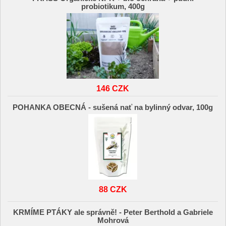
probiotikum, 400g
146 CZK
POHANKA OBECNÁ - sušená nať na bylinný odvar, 100g
88 CZK
KRMÍME PTÁKY ale správně! - Peter Berthold a Gabriele
Mohrová