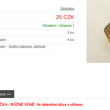
Stoklasa
25 CZK
Skladem
( Ananas )
3 ks
ant:
4 ks
osky
-
Svíčky čakrové, duhové,
anty >>
KA - RŮŽNÉ VŮNĚ. Ve skleněné dóze s víčkem.