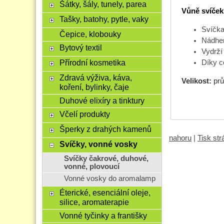
Šátky, šály, tunely, parea
Vůně svíček 
Tašky, batohy, pytle, vaky
Svíčka
Čepice, klobouky
Nádher
Bytový textil
Vydrží 
Přírodní kosmetika
Díky c
Zdravá výživa, káva,
Velikost:
prů
koření, bylinky, čaje
Duhové elixíry a tinktury
Včelí produkty
Šperky z drahých kamenů
nahoru
|
Tisk st
Svíčky, vonné vosky
Svíčky čakrové, duhové,
vonné, plovoucí
Vonné vosky do aromalamp
Éterické, esenciální oleje,
silice, aromaterapie
Vonné tyčinky a františky