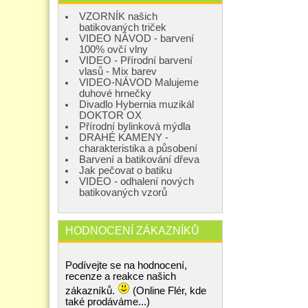
VZORNÍK našich
batikovaných triček
VIDEO NÁVOD - barvení
100% ovčí vlny
VIDEO - Přírodní barvení
vlasů - Mix barev
VIDEO-NÁVOD Malujeme
duhové hrnečky
Divadlo Hybernia muzikál
DOKTOR OX
Přírodní bylinková mýdla
DRAHÉ KAMENY -
charakteristika a působení
Barvení a batikování dřeva
Jak pečovat o batiku
VIDEO - odhalení nových
batikovaných vzorů
HODNOCENÍ ZÁKAZNÍKŮ
Podívejte se na hodnocení,
recenze a reakce našich
zákazníků.
(Online Flér, kde
také prodáváme...)