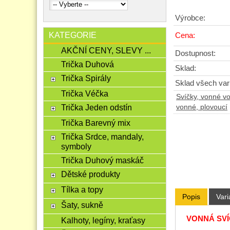
Výrobce:
KATEGORIE
Cena:
AKČNÍ CENY, SLEVY ...
Dostupnost:
Trička Duhová
Sklad:
Trička Spirály
Sklad všech vari
Trička Véčka
Svíčky, vonné v
Trička Jeden odstín
vonné, plovoucí
Trička Barevný mix
Trička Srdce, mandaly,
symboly
Trička Duhový maskáč
Dětské produkty
Tílka a topy
Popis
Vari
Šaty, sukně
VONNÁ SVÍČ
Kalhoty, legíny, kraťasy