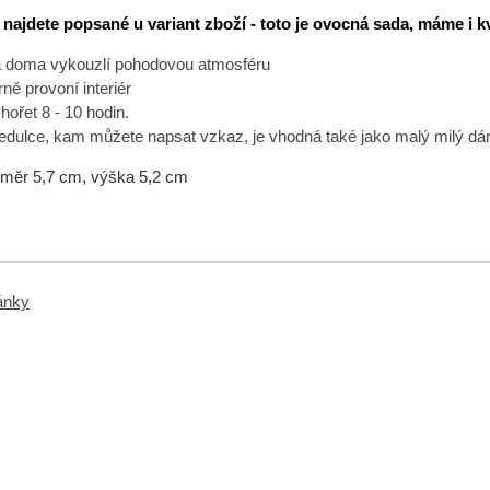
najdete popsané u variant zboží - toto je ovocná sada, máme i k
 doma vykouzlí pohodovou atmosféru
ně provoní interiér
hořet 8 - 10 hodin.
edulce, kam můžete napsat vzkaz, je vhodná také jako malý milý dá
měr 5,7 cm, výška 5,2 cm
ránky