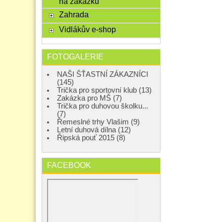
na zakázku
Zahrada
Vidlákův e-shop
FOTOGALERIE
NAŠI ŠŤASTNÍ ZÁKAZNÍCI
(145)
Trička pro sportovní klub (13)
Zakázka pro MŠ (7)
Trička pro duhovou školku...
(7)
Řemeslné trhy Vlašim (9)
Letní duhová dílna (12)
Řipská pouť 2015 (8)
FACEBOOK