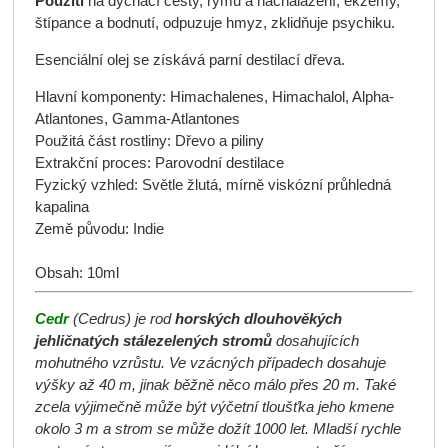
Použití
na dýchací cesty, rýmu a nachalazení, ekzémy,
štípance a bodnutí, odpuzuje hmyz, zklidňuje psychiku.
Esenciální olej se získává parní destilací dřeva.
Hlavní komponenty:
Himachalenes, Himachalol, Alpha-
Atlantones, Gamma-Atlantones
Použitá část rostliny:
Dřevo a piliny
Extrakční proces:
Parovodní destilace
Fyzický vzhled:
Světle žlutá, mírně viskózní průhledná
kapalina
Země původu:
Indie
Obsah: 10ml
Cedr
(Cedrus) je rod
horských dlouhověkých
jehličnatých stálezelených stromů
dosahujících
mohutného vzrůstu.
Ve vzácných případech dosahuje
výšky až 40 m, jinak běžně něco málo přes 20 m. Také
zcela výjimečně může být výčetní tloušťka jeho kmene
okolo 3 m a strom se může dožít 1000 let. Mladší rychle