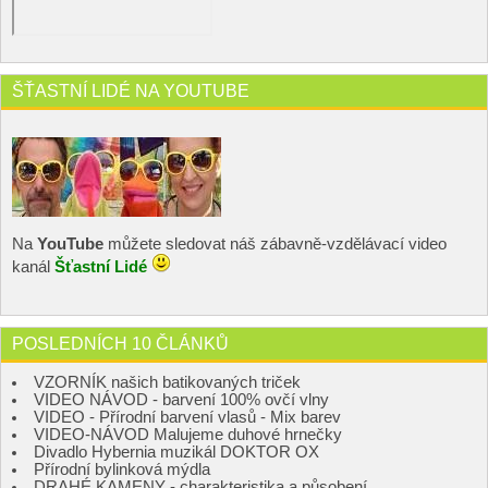
ŠŤASTNÍ LIDÉ NA YOUTUBE
Na
YouTube
můžete sledovat náš zábavně-vzdělávací video
kanál
Šťastní Lidé
POSLEDNÍCH 10 ČLÁNKŮ
VZORNÍK našich batikovaných triček
VIDEO NÁVOD - barvení 100% ovčí vlny
VIDEO - Přírodní barvení vlasů - Mix barev
VIDEO-NÁVOD Malujeme duhové hrnečky
Divadlo Hybernia muzikál DOKTOR OX
Přírodní bylinková mýdla
DRAHÉ KAMENY - charakteristika a působení