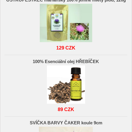
OSTROPESTŘEC mariánský 100% jemně mletý plod, 120g
129 CZK
100% Esenciální olej HŘEBÍČEK
89 CZK
SVÍČKA BARVY ČAKER koule 9cm