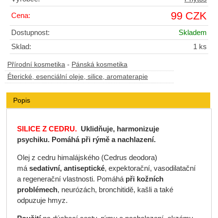
99 CZK
Cena:
Dostupnost:
Skladem
Sklad:
1 ks
Přírodní kosmetika
-
Pánská kosmetika
Éterické, esenciální oleje, silice, aromaterapie
Popis
SILICE Z CEDRU.
Uklidňuje, harmonizuje
psychiku.
Pomáhá při rýmě a nachlazení.
Olej z cedru himalájského (Cedrus deodora)
má
sedativní, antiseptické
, expektorační, vasodilatační
a regenerační vlastnosti. Pomáhá
při kožních
problémech
, neurózách, bronchitidě, kašli a také
odpuzuje hmyz.