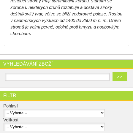
rostoucí stromy mají pyramidální korunu, starším se
koruna u některých druhů roztahuje a dostává široký
deštníkovitý tvar, větve se blíží vodorovné poloze. Rostou
v nadmořských výškách od 1400 do 2500 m n. m. Dřevo
stromů je velmi pevné, odolné proti hmyzu a houbovitým
chorobám.
VYHLEDÁVÁNÍ ZBOŽÍ
FILTR
Pohlaví
Velikost