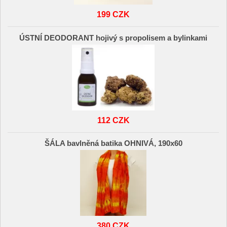
199 CZK
ÚSTNÍ DEODORANT hojivý s propolisem a bylinkami
112 CZK
ŠÁLA bavlněná batika OHNIVÁ, 190x60
380 CZK