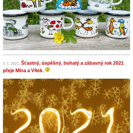
Šťastný, úspěšný, bohatý a zábavný rok 2021
3. 1. 2021
přeje Mína a Vítek.