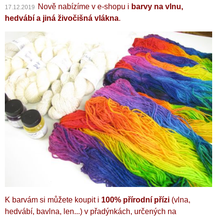
Nově nabízíme v e-shopu i
barvy na vlnu,
17.12.2019
hedvábí a jiná živočišná vlákna
.
K barvám si můžete koupit i
100% přírodní přízi
(vlna,
hedvábí, bavlna, len...) v přadýnkách, určených na