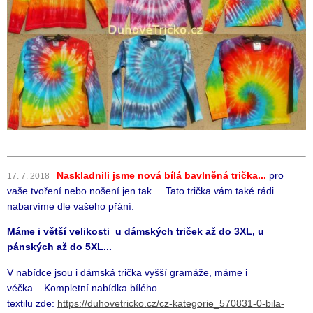
Naskladnili jsme nová bílá bavlněná trička...
pro
17. 7. 2018
vaše tvoření nebo nošení jen tak...
Tato trička vám také rádi
nabarvíme dle vašeho přání.
Máme i větší velikosti
u dámských triček až do 3XL, u
pánských až do 5XL...
V nabídce jsou i dámská trička vyšší gramáže, máme i
véčka...
Kompletní nabídka bílého
textilu
zde:
https://duhovetricko.cz/cz-kategorie_570831-0-bila-