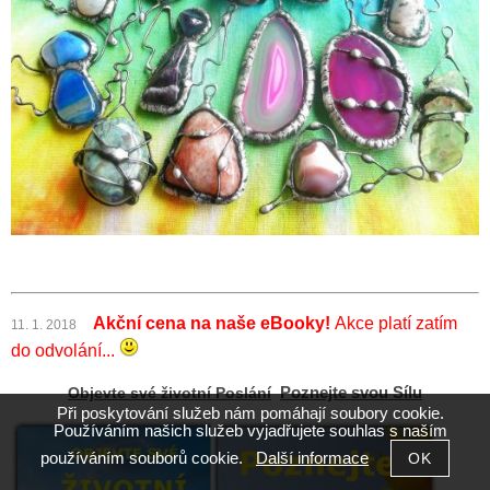
Akční cena na naše eBooky!
Akce platí zatím
11. 1. 2018
do odvolání...
Objevte své životní Poslání
Poznejte svou Sílu
Při poskytování služeb nám pomáhají soubory cookie.
Používáním našich služeb vyjadřujete souhlas s naším
používáním souborů cookie.
Další informace