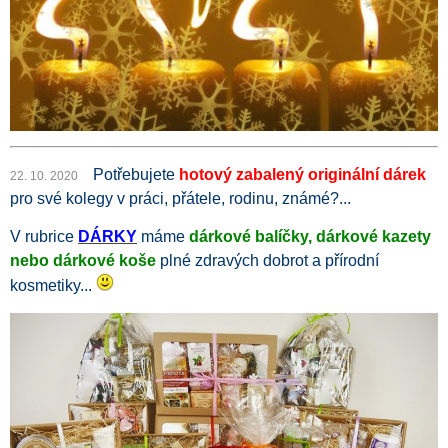
Potřebujete
hotový zabalený originální dárek
22. 10. 2020
pro své kolegy v práci, přátele, rodinu, známé?...
V rubrice
D
ÁRKY
máme
dárkové balíčky, dárkové kazety
nebo dárkové koše
plné zdravých dobrot a přírodní
kosmetiky...