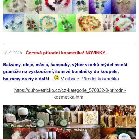
Čerstvá přírodní kosmetika! NOVINKY...
18. 9. 2018
Balzámy, oleje, másla, šampuky, výběr vzorků mýdel menší
gramáže na vyzkoušení, šumivé bombičky do koupele,
balzámy na rty a další...
V rubrice Přírodní kosmetika
https://duhovetricko.cz/cz-kategorie_570832-0-prirodni-
kosmetika.html