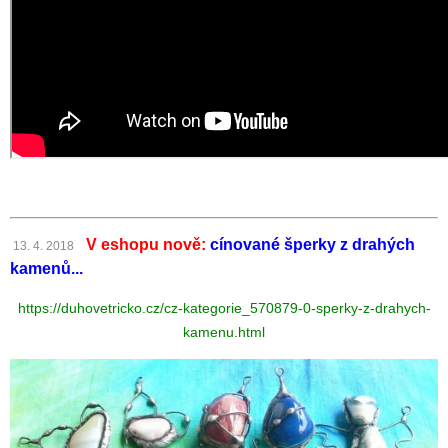
V eshopu nově:
cínované šperky z drahých
13. 4. 2018
kamenů...
https://duhovetricko.cz/cz-kategorie_570879-0-sperky-z-drahych-
kamenu.html