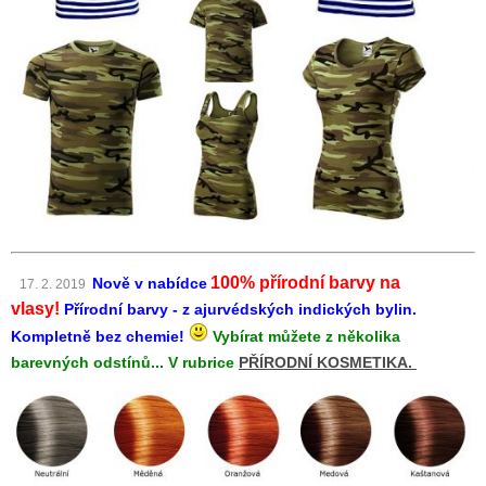
100% přírodní barvy na
Nově v nabídce
17. 2. 2019
vlasy!
Přírodní barvy - z ajurvédských indických bylin.
Kompletně bez chemie!
Vybírat můžete z několika
barevných odstínů... V rubrice
PŘÍRODNÍ KOSMETIKA.