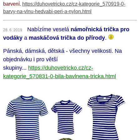
barvení.
https://duhovetricko.cz/cz-kategorie_570919-0-
barvy-na-vlnu-hedvabi-peri-a-nylon.html
Nabízíme veselá
námořnická trička pro
28. 6. 2019
vodáky
a
maskáčová trička do přírody
.
Pánská, dámská, dětská - všechny velikosti.
Na
objednávku i pro větší
skupiny...
https://duhovetricko.cz/cz-
kategorie_570831-0-bila-bavlnena-tricka.html