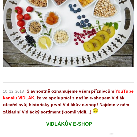
Slavnostně oznamujeme všem příznivcům
YouTube
10. 12. 2018
kanálu VIDLÁK
, že ve spolupráci s naším e-shopem Vidlák
otevřel svůj historicky první
Vidlákův e-shop!
Najdete v něm
základní Vidlácký sortiment (kromě vidlí...)
VIDLÁKŮV E-SHOP