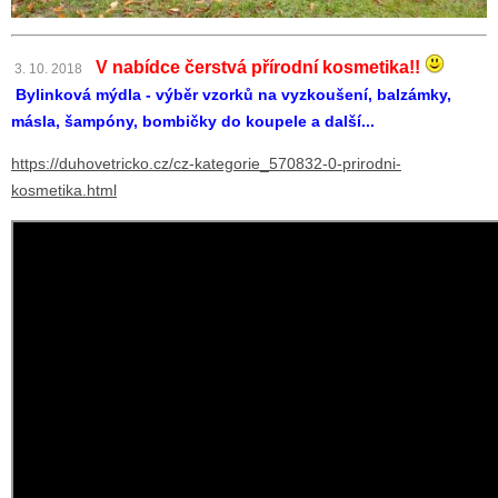
V nabídce čerstvá přírodní kosmetika!!
3. 10. 2018
Bylinková mýdla - výběr vzorků na vyzkoušení, balzámky,
másla, šampóny, bombičky do koupele a další...
https://duhovetricko.cz/cz-kategorie_570832-0-prirodni-
kosmetika.html