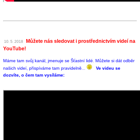
Můžete nás sledovat i prostřednictvím videí na
10. 5. 2018
YouTube!
Máme tam svůj kanál, jmenuje se Šťastní lidé. Můžete si dát odběr
našich videí, přispíváme tam pravidelně...
Ve videu se
dozvíte
, o čem tam vysíláme: