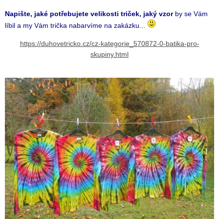
Napište, jaké potřebujete velikosti triček, jaký vzor
by se Vám
líbil a my Vám trička nabarvíme na zakázku...
https://duhovetricko.cz/cz-kategorie_570872-0-batika-pro-
skupiny.html