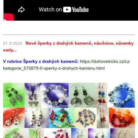
Nové šperky z drahých kamenů, náušnice, náramky
27. 9. 2018
sady...
V rubrice Šperky z drahých kamenů:
https://duhovetricko.cz/cz-
kategorie_570879-0-sperky-z-drahych-kamenu.html