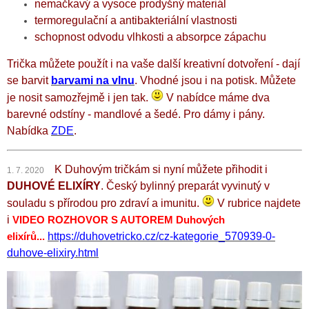
nemačkavý a vysoce prodyšný materiál
termoregulační a antibakteriální vlastnosti
schopnost odvodu vlhkosti a absorpce zápachu
Trička můžete použít i na vaše další kreativní dotvoření - dají
se barvit
barvami na vlnu
. Vhodné jsou i na potisk. Můžete
je nosit samozřejmě i jen tak.
V nabídce máme dva
barevné odstíny - mandlové a šedé. Pro dámy i pány.
Nabídka
ZDE
.
K Duhovým tričkám si nyní můžete přihodit i
1. 7. 2020
DUHOVÉ ELIXÍRY
. Český bylinný preparát vyvinutý v
souladu s přírodou pro zdraví a imunitu.
V rubrice najdete
i
VIDEO ROZHOVOR S AUTOREM Duhových
https://duhovetricko.cz/cz-kategorie_570939-0-
elixírů...
duhove-elixiry.html