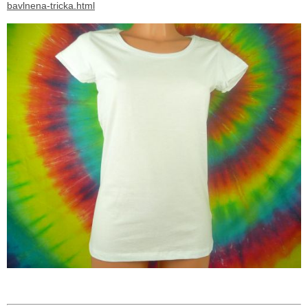
bavlnena-tricka.html