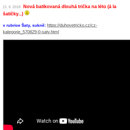
Nová batikovaná dlouhá trička na léto (á la
21. 6. 2018
šatičky...)
v rubrice Šaty, sukně:
https://duhovetricko.cz/cz-
kategorie_570829-0-saty.html