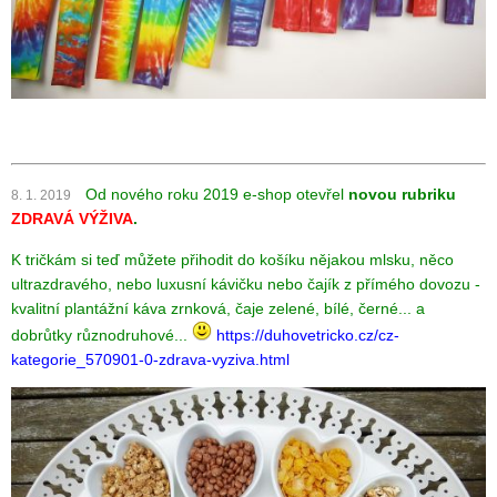
Od nového roku 2019 e-shop otevřel
novou rubriku
8. 1. 2019
ZDRAVÁ VÝŽIVA
.
K tričkám si teď můžete přihodit do košíku nějakou mlsku, něco
ultrazdravého, nebo luxusní kávičku nebo čajík z přímého dovozu -
kvalitní plantážní káva zrnková, čaje zelené, bílé, černé... a
dobrůtky různodruhové...
https://duhovetricko.cz/cz-
kategorie_570901-0-zdrava-vyziva.html