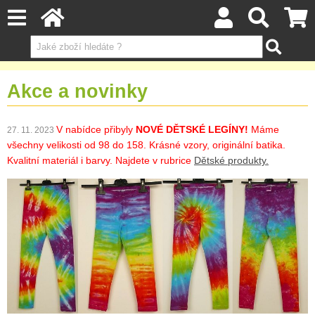
Akce a novinky
V nabídce přibyly
NOVÉ DĚTSKÉ LEGÍNY!
Máme
27. 11. 2023
všechny velikosti od 98 do 158. Krásné vzory, originální batika.
Kvalitní materiál i barvy. Najdete v rubrice
Dětské produkty.