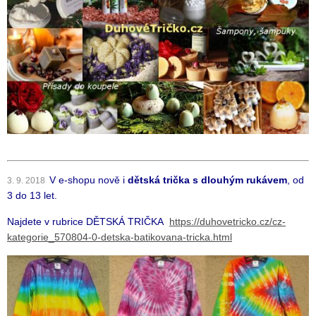
V e-shopu nově i
dětská trička s dlouhým rukávem
, od
3. 9. 2018
3 do 13 let.
Najdete v rubrice DĚTSKÁ TRIČKA
https://duhovetricko.cz/cz-
kategorie_570804-0-detska-batikovana-tricka.html