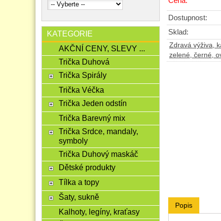
Cena:
Dostupnost:
Sklad:
KATEGORIE
Zdravá výživa, ká
AKČNÍ CENY, SLEVY ...
zelené, černé, o
Trička Duhová
Trička Spirály
Trička Véčka
Trička Jeden odstín
Trička Barevný mix
Trička Srdce, mandaly,
symboly
Trička Duhový maskáč
Dětské produkty
Tílka a topy
Šaty, sukně
Popis
Kalhoty, legíny, kraťasy