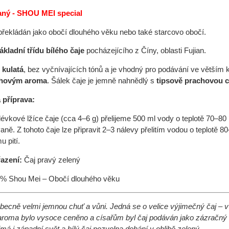
paný - SHOU MEI special
překládán jako obočí dlouhého věku nebo také starcovo obočí.
ákladní třídu bílého čaje
pocházejícího z Číny, oblasti Fujian.
 kulatá
, bez vyčnívajících tónů a je vhodný pro podávání ve větším 
chovým aroma
. Šálek čaje je jemně nahnědlý s
tipsově
prachovou c
příprava:
olévkové lžíce čaje (cca 4–6 g) přelijeme 500 ml vody o teplotě 70
vaně. Z tohoto čaje lze připravit 2–3 nálevy přelitím vodou o teplotě 
 pití.
azení:
Čaj pravý zelený
% Shou Mei – Obočí dlouhého věku
becně velmi jemnou chuť a vůni. Jedná se o velice výjimečný čaj – v m
 aroma bylo vysoce ceněno a císařům byl čaj podáván jako zázračný ná
má i západní svět a bílý čaj pozvolna dohání v oblibě zelený.