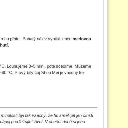
kruhu přátel. Bohatý nálev vyniká lehce
medovou
hutí.
–80 °C. Louhujeme 3–5 min., poté scedíme. Můžeme
80–90 °C. Pravý bílý čaj Shou Mei je vhodný ke
inulosti byl tak vzácný, že ho směli pít jen čínští
poj prodlužující život. V dnešní době si jeho