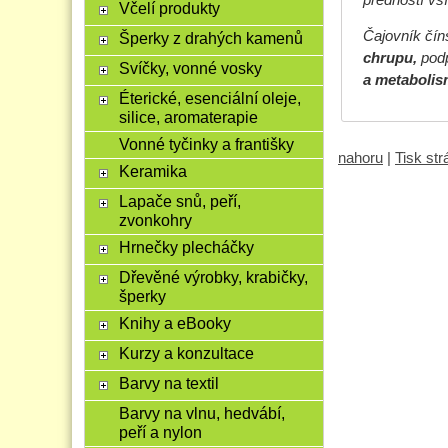
Včelí produkty
Čajovník čín
Šperky z drahých kamenů
chrupu,
podp
Svíčky, vonné vosky
a metabolis
Éterické, esenciální oleje,
silice, aromaterapie
Vonné tyčinky a františky
nahoru
|
Tisk st
Keramika
Lapače snů, peří,
zvonkohry
Hrnečky plecháčky
Dřevěné výrobky, krabičky,
šperky
Knihy a eBooky
Kurzy a konzultace
Barvy na textil
Barvy na vlnu, hedvábí,
peří a nylon