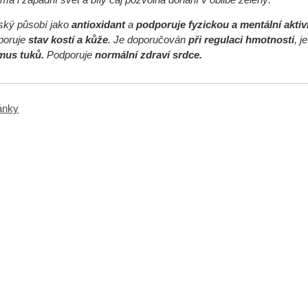
ský působí jako
antioxidant
a
podporuje fyzickou a mentální aktiv
oruje
stav kostí a kůže
. Je doporučován
při regulaci hmotnosti
, 
mus tuků.
Podporuje
normální zdraví srdce.
ránky