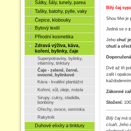
Šátky, šály, tunely, parea
Bílý čaj sy
Tašky, batohy, pytle, vaky
Shou Mei je 
Čepice, klobouky
Bytový textil
Jedná se o
z
Přírodní kosmetika
Jeho
chuť je
Zdravá výživa, káva,
chutí a oře
koření, bylinky, čaje
Doporučená 
Superpotraviny, bylinky,
vitamíny, tinktury
Dvě až tři p
Čaje - zelené, černé,
zalít i opako
ovocné, bylinkové
každodennímu
Káva - kvalitní plantážní
Koření, sůl, oleje, másla
Zákonné zař
Sirupy, cukry, sladidla,
Složení:
100
bonbóny
Ořechy, ovoce, semínka
Rakytník
Bílý čaj má o
císaři. Jeho
Duhové elixíry a tinktury
předností vší