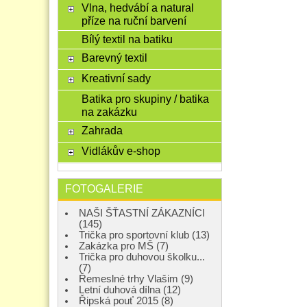
Vlna, hedvábí a natural
příze na ruční barvení
Bílý textil na batiku
Barevný textil
Kreativní sady
Batika pro skupiny / batika
na zakázku
Zahrada
Vidlákův e-shop
FOTOGALERIE
NAŠI ŠŤASTNÍ ZÁKAZNÍCI
(145)
Trička pro sportovní klub (13)
Zakázka pro MŠ (7)
Trička pro duhovou školku...
(7)
Řemeslné trhy Vlašim (9)
Letní duhová dílna (12)
Řipská pouť 2015 (8)