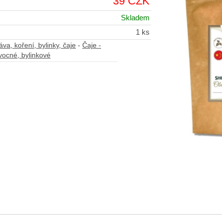
39 CZK
Skladem
1 ks
va, koření, bylinky, čaje
-
Čaje -
vocné, bylinkové