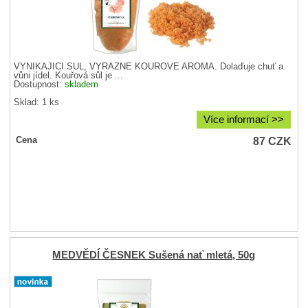
VYNIKAJÍCÍ SŮL, VÝRAZNÉ KOUŘOVÉ AROMA. Dolaďuje chuť a
vůni jídel. Kouřová sůl je ...
Dostupnost:
skladem
Sklad: 1 ks
Více informací >>
87
CZK
Cena
MEDVĚDÍ ČESNEK Sušená nať mletá, 50g