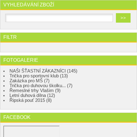
VYHLEDÁVÁNÍ ZBOŽÍ
FILTR
FOTOGALERIE
NAŠI ŠŤASTNÍ ZÁKAZNÍCI (145)
Trička pro sportovní klub (13)
Zakázka pro MŠ (7)
Trička pro duhovou školku... (7)
Řemeslné trhy Vlašim (9)
Letní duhová dílna (12)
Řipská pouť 2015 (8)
FACEBOOK