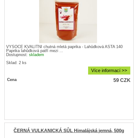
VYSOCE KVALITNÍ chutná mletá paprika - Lahůdková ASTA 140
Paprika lahůdková patří mezi ...
Dostupnost:
skladem
Sklad: 2 ks
Více informací >>
59
CZK
Cena
ČERNÁ VULKANICKÁ SŮL Himalájská jemná, 500g