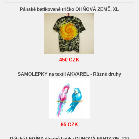
Pánské batikované tričko OHŃOVÁ ZEMĚ, XL
450 CZK
SAMOLEPKY na textil AKVAREL - Různé druhy
95 CZK
Dětské LEGÍNY dlouhé batika DUHOVÁ FANTAZIE, 110