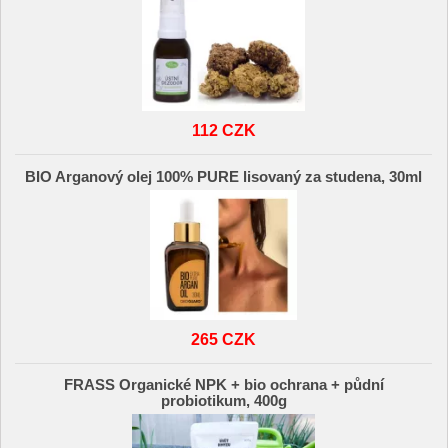
112 CZK
BIO Arganový olej 100% PURE lisovaný za studena, 30ml
265 CZK
FRASS Organické NPK + bio ochrana + půdní
probiotikum, 400g