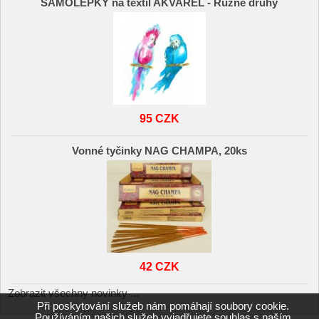
SAMOLEPKY na textil AKVAREL - Různé druhy
95 CZK
Vonné tyčinky NAG CHAMPA, 20ks
42 CZK
Zobrazit všechny novinky ...
Při poskytování služeb nám pomáhají soubory cookie.
Používáním našich služeb vyjadřujete souhlas s naším