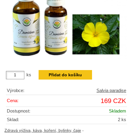
ks
Výrobce:
Salvia paradise
169 CZK
Cena:
Dostupnost:
Skladem
Sklad:
2 ks
Zdravá výživa, káva, koření, bylinky, čaje
-