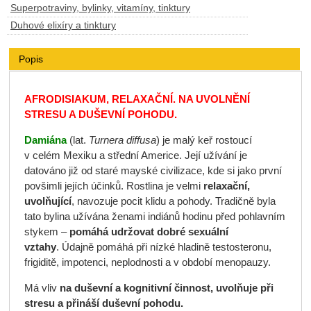
Superpotraviny, bylinky, vitamíny, tinktury
Duhové elixíry a tinktury
Popis
AFRODISIAKUM, RELAXAČNÍ. NA UVOLNĚNÍ
STRESU A DUŠEVNÍ POHODU.
Damiána
(lat.
Turnera diffusa
) je malý keř rostoucí
v celém Mexiku a střední Americe. Její užívání je
datováno již od staré mayské civilizace, kde si jako první
povšimli jejích účinků. Rostlina je velmi
relaxační,
uvolňující
, navozuje pocit klidu a pohody. Tradičně byla
tato bylina užívána ženami indiánů hodinu před pohlavním
stykem –
pomáhá udržovat dobré sexuální
vztahy
.
Údajně pomáhá při nízké hladině testosteronu,
frigiditě, impotenci, neplodnosti a v období menopauzy.
Má vliv
na duševní a kognitivní činnost, uvolňuje při
stresu a přináší duševní pohodu.