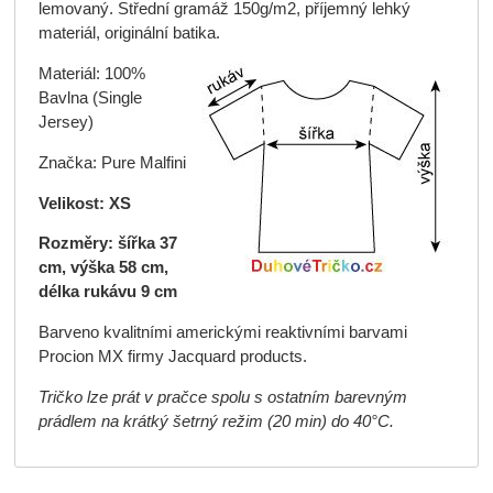
lemovaný. Střední gramáž 150g/m2, příjemný lehký
materiál, originální batika.
Materiál: 100%
Bavlna (Single
Jersey)
Značka: Pure Malfini
Velikost: XS
Rozměry: šířka 37
cm, výška 58 cm,
délka rukávu 9 cm
Barveno kvalitními americkými reaktivními barvami
Procion MX firmy Jacquard products.
Tričko lze prát v pračce spolu s ostatním barevným
prádlem na krátký šetrný režim (20 min) do 40°C.