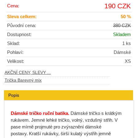
190 CZK
Cena:
Sleva celkem:
50 %
Původní cena:
380 CZK
Dostupnost:
Skladem
Sklad:
1 ks
Pohlaví:
Dámské
Velikost:
XS
AKČNÍ CENY, SLEVY ...
Trička Barevný mix
Popis
Dámské tričko ruční batika.
Dámské tričko s krátkým
rukávem. Jemné lehké tričko, volný, vzdušný střih. V
pase mírně projmuté pro zvýraznění dámské
postavy. Kratší rukávky, širší kulatý výstřih jemně