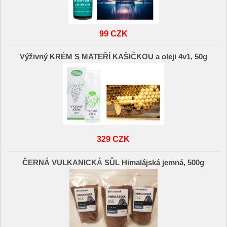
99 CZK
Výživný KRÉM S MATEŘÍ KAŠIČKOU a oleji 4v1, 50g
329 CZK
ČERNÁ VULKANICKÁ SŮL Himalájská jemná, 500g