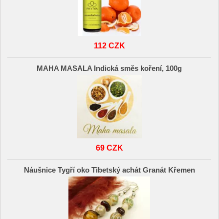
112 CZK
MAHA MASALA Indická směs koření, 100g
69 CZK
Náušnice Tygří oko Tibetský achát Granát Křemen