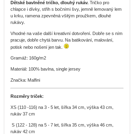
Dětské bavlněné tričko, dlouhý rukáv.
Tričko pro
chlapce i dívky, střih s bočními švy, jemně lemovaný lem
u krku, ramena zpevněná všitým proužkem, dlouhé
rukávy.
Vhodné na vaše další kreativní dotvoření. Dobře se s ním
pracuje, dobře chytá barvu. Na batikování, malování,
potisk nebo nošení jen tak.
Gramáž: 160g/m2
Materiál: 100% bavlna, single jersey
Značka: Malfini
Rozměry triček:
XS (110 -116) na 3 - 5 let, šířka 34 cm, výška 43 cm,
rukáv 37 cm
S (122 - 128) na 5 - 7 let, šířka 35 cm, výška 46 cm,
rukáv 42 cm