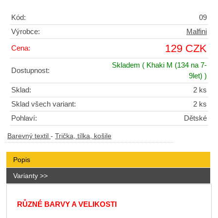
Kód:
09
Výrobce:
Malfini
129 CZK
Cena:
Skladem
( Khaki M (134 na 7-
Dostupnost:
9let) )
Sklad:
2 ks
Sklad všech variant:
2 ks
Pohlaví:
Dětské
Barevný textil
-
Trička, tílka, košile
Popis
Varianty >>
RŮZNÉ BARVY A VELIKOSTI