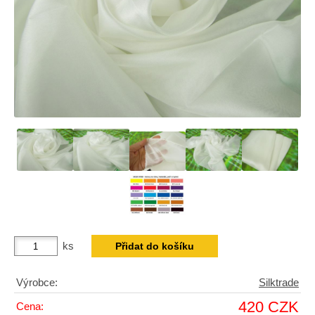
ks
Výrobce:
Silktrade
420 CZK
Cena: