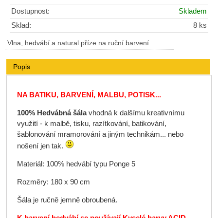
Dostupnost:
Skladem
Sklad:
8 ks
Vlna, hedvábí a natural příze na ruční barvení
Popis
NA BATIKU, BARVENÍ, MALBU, POTISK...
100% Hedvábná šála
vhodná k dalšímu kreativnímu
využití - k malbě, tisku, razítkování, batikování,
šablonování mramorování a jiným technikám... nebo
nošení jen tak.
Materiál: 100% hedvábí typu Ponge 5
Rozměry: 180 x 90 cm
Šála je ručně jemně obroubená.
K barvení hedvábí se používají Kyselé barvy ACID