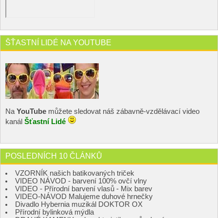
ŠŤASTNÍ LIDÉ NA YOUTUBE
Na
YouTube
můžete sledovat náš zábavně-vzdělávací video
kanál
Šťastní Lidé
POSLEDNÍCH 10 ČLÁNKŮ
VZORNÍK našich batikovaných triček
VIDEO NÁVOD - barvení 100% ovčí vlny
VIDEO - Přírodní barvení vlasů - Mix barev
VIDEO-NÁVOD Malujeme duhové hrnečky
Divadlo Hybernia muzikál DOKTOR OX
Přírodní bylinková mýdla