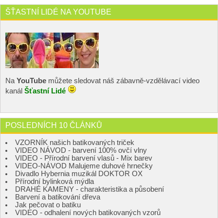
ŠŤASTNÍ LIDÉ NA YOUTUBE
Na
YouTube
můžete sledovat náš zábavně-vzdělávací video
kanál
Šťastní Lidé
POSLEDNÍCH 10 ČLÁNKŮ
VZORNÍK našich batikovaných triček
VIDEO NÁVOD - barvení 100% ovčí vlny
VIDEO - Přírodní barvení vlasů - Mix barev
VIDEO-NÁVOD Malujeme duhové hrnečky
Divadlo Hybernia muzikál DOKTOR OX
Přírodní bylinková mýdla
DRAHÉ KAMENY - charakteristika a působení
Barvení a batikování dřeva
Jak pečovat o batiku
VIDEO - odhalení nových batikovaných vzorů