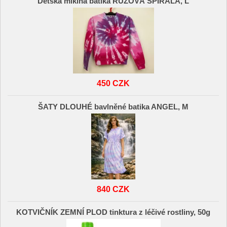
Dětská mikina batika RŮŽOVÁ SPIRÁLA, L
450 CZK
ŠATY DLOUHÉ bavlněné batika ANGEL, M
840 CZK
KOTVIČNÍK ZEMNÍ PLOD tinktura z léčivé rostliny, 50g