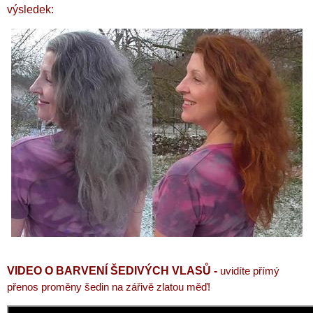
výsledek:
VIDEO O BARVENÍ ŠEDIVÝCH VLASŮ -
uvidíte p
římý
přenos proměny šedin na zářivě zlatou měď!