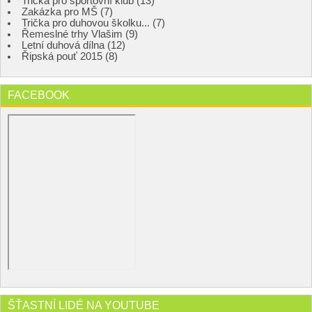
Trička pro sportovní klub (13)
Zakázka pro MŠ (7)
Trička pro duhovou školku... (7)
Řemeslné trhy Vlašim (9)
Letní duhová dílna (12)
Řipská pouť 2015 (8)
FACEBOOK
ŠŤASTNÍ LIDÉ NA YOUTUBE