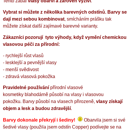
Tento zábal
vlasy obarví a zároveň vyživí
.
Vybrat si můžete z několika barevných odstínů. Barvy se
dají mezi sebou kombinovat
, smícháním prášku tak
můžete získat další zajímavé barevné varianty.
Zákazníci pozorují tyto výhody, když vymění chemickou
vlasovou péči za přírodní:
- rychlejší růst vlasů
- lesklejší a pevnější vlasy
- menší svědivost
- zdravá vlasová pokožka
Pravidelné používání
přírodní vlasové
kosmetiky blahodárně působí na vlasy i vlasovou
pokožku. Barvy působí na vlasech přirozeně,
vlasy získají
objem a lesk a budou zdravější
.
Barvy dokonale překryjí i šediny!
Obarvila jsem si své
šedivé vlasy (použila jsem odstín Copper) podívejte se na