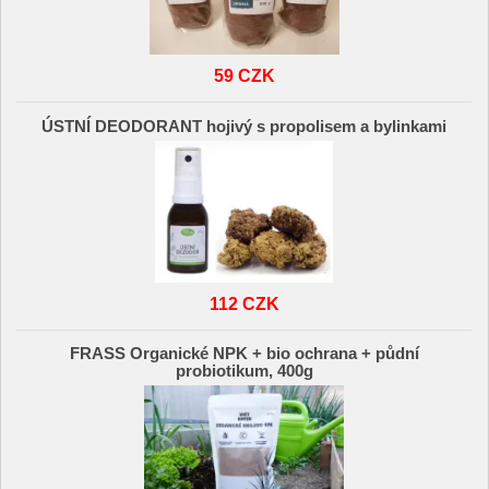
59 CZK
ÚSTNÍ DEODORANT hojivý s propolisem a bylinkami
112 CZK
FRASS Organické NPK + bio ochrana + půdní
probiotikum, 400g