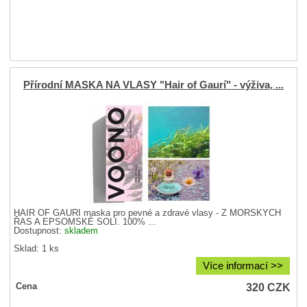
Přírodní MASKA NA VLASY "Hair of Gaurí" - výživa, ...
HAIR OF GAURÍ maska pro pevné a zdravé vlasy - Z MOŘSKÝCH
ŘAS A EPSOMSKÉ SOLI. 100% ...
Dostupnost:
skladem
Sklad: 1 ks
Více informací >>
320
CZK
Cena