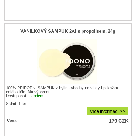
VANILKOVÝ ŠAMPUK 2v1 s propolisem, 24g
100% PŘÍRODNÍ ŠAMPUK z bylin - vhodný na vlasy i pokožku
celého těla. Má výbornou ...
Dostupnost:
skladem
Sklad: 1 ks
Více informací >>
179
CZK
Cena