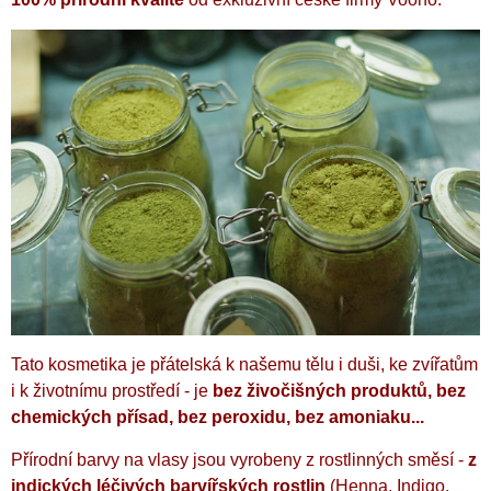
Tato kosmetika je přátelská k našemu tělu i duši, ke zvířatům
i k životnímu prostředí - je
bez živočišných produktů,
bez
chemických přísad,
bez peroxidu, bez amoniaku...
Přírodní barvy na vlasy jsou vyrobeny
z rostlinných směsí -
z
indických léčivých barvířských rostlin
(Henna, Indigo,