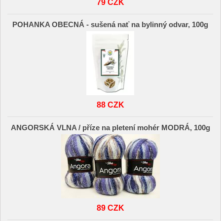
79 CZK
POHANKA OBECNÁ - sušená nať na bylinný odvar, 100g
88 CZK
ANGORSKÁ VLNA / příze na pletení mohér MODRÁ, 100g
89 CZK