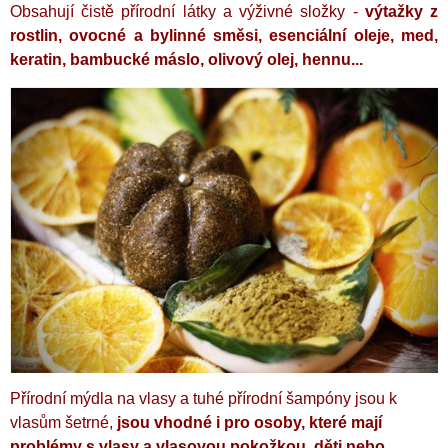
Obsahují čistě přírodní látky a výživné složky -
výtažky z
rostlin, ovocné a bylinné směsi, esenciální oleje, med,
keratin, bambucké máslo, olivový olej, hennu...
Přírodní mýdla na vlasy a tuhé přírodní šampóny jsou k
vlasům šetrné,
jsou vhodné i pro osoby, které mají
problémy s vlasy a vlasovou pokožkou, děti nebo