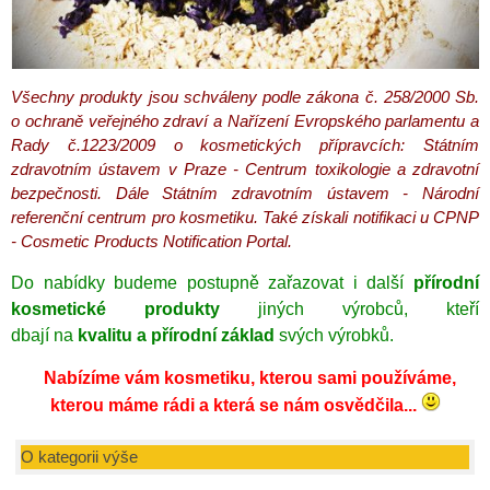
Všechny produkty jsou schváleny podle zákona č. 258/2000 Sb.
o ochraně veřejného zdraví a Nařízení Evropského parlamentu a
Rady č.1223/2009 o kosmetických přípravcích: Státním
zdravotním ústavem v Praze - Centrum toxikologie a zdravotní
bezpečnosti. Dále Státním zdravotním ústavem - Národní
referenční centrum pro kosmetiku. Také získali notifikaci u CPNP
- Cosmetic Products Notification Portal.
Do nabídky budeme postupně zařazovat i další
přírodní
kosmetické produkty
jiných výrobců, kteří
dbají na
kvalitu
a přírodní základ
svých výrobků.
Nabízíme vám kosmetiku, kterou sami používáme,
kterou máme rádi a která se nám osvědčila...
O kategorii výše