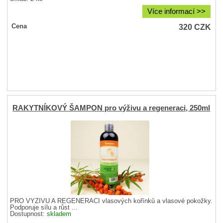
Více informací >>
320
CZK
Cena
RAKYTNÍKOVÝ ŠAMPON pro výživu a regeneraci, 250ml
PRO VÝŽIVU A REGENERACI vlasových kořínků a vlasové pokožky.
Podporuje sílu a růst ...
Dostupnost:
skladem