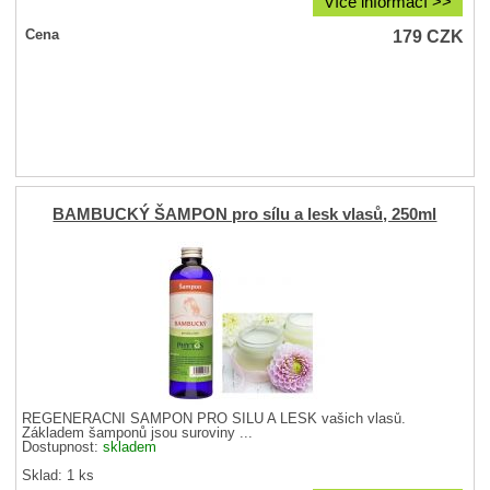
Více informací >>
179
CZK
Cena
BAMBUCKÝ ŠAMPON pro sílu a lesk vlasů, 250ml
REGENERAČNÍ ŠAMPON PRO SÍLU A LESK vašich vlasů.
Základem šamponů jsou suroviny ...
Dostupnost:
skladem
Sklad: 1 ks