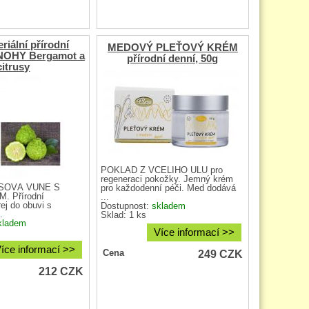
riální přírodní
MEDOVÝ PLEŤOVÝ KRÉM
NOHY Bergamot a
přírodní denní, 50g
citrusy
POKLAD Z VČELÍHO ÚLU pro
regeneraci pokožky. Jemný krém
USOVÁ VŮNĚ S
pro každodenní péči. Med dodává
 Přírodní
...
ej do obuvi s
Dostupnost:
skladem
.
Sklad: 1 ks
kladem
Více informací >>
íce informací >>
249
CZK
Cena
212
CZK