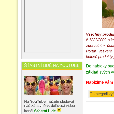
Všechny produk
č.1223/2009 o k
zdravotním ústa
Portal.
Veškeré v
hotové produkty
ŠŤASTNÍ LIDÉ NA YOUTUBE
Do nabídky bud
základ
svých v
Nabízíme vám 
O kategorii vý
Na
YouTube
můžete sledovat
náš zábavně-vzdělávací video
kanál
Šťastní Lidé