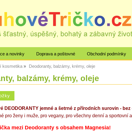
ce a novinky
Doprava a poštovné
Obchodní podmínky
ní kosmetika
Deodoranty, balzámy, krémy, oleje
ty, balzámy, krémy, oleje
vé DEODORANTY jemné a šetrné z přírodních surovin
- bez
 pro ženy i muže, pro vegany, pro všechny denní a sportovní akt
pička mezi Deodoranty s obsahem Magnesia!