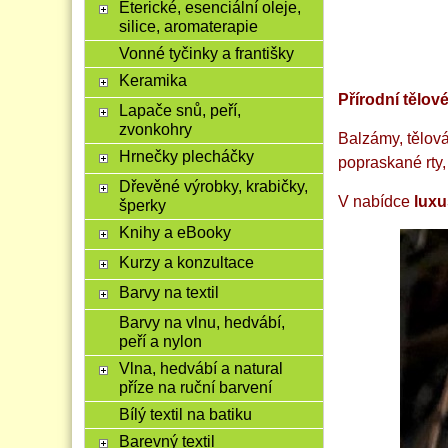
Éterické, esenciální oleje,
silice, aromaterapie
Vonné tyčinky a františky
Keramika
Přírodní tělov
Lapače snů, peří,
zvonkohry
Balzámy, tělová
Hrnečky plecháčky
popraskané rty,
Dřevěné výrobky, krabičky,
V nabídce
luxu
šperky
Knihy a eBooky
Kurzy a konzultace
Barvy na textil
Barvy na vlnu, hedvábí,
peří a nylon
Vlna, hedvábí a natural
příze na ruční barvení
Bílý textil na batiku
Barevný textil