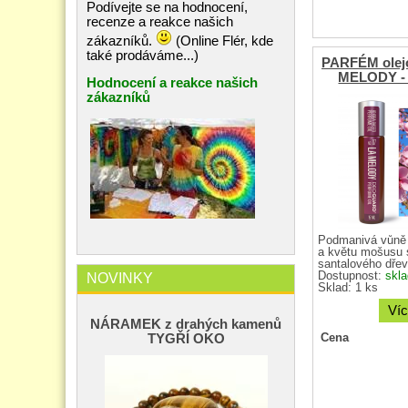
Podívejte se na hodnocení,
recenze a reakce našich
zákazníků.
(Online Flér, kde
také prodáváme...)
PARFÉM olejo
MELODY - r
Hodnocení a reakce našich
zákazníků
Podmanivá vůně 
a květu mošusu 
santalového dřev
Dostupnost:
skl
NOVINKY
Sklad: 1 ks
Víc
NÁRAMEK z drahých kamenů
Cena
TYGŘÍ OKO