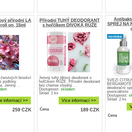
Antibakte
vý přírodní LA
Přírodní TUHÝ DEODORANT
SPREJ NA 
oll on, 15ml
s hořčíkem DIVOKÁ RŮŽE
čerstvých broskví
Jemný tuhý tělový deodorant s
SVĚŽÍ CITR
s podtóny
hořčíkem RŮŽE. Přírodní deodorant
BERGAMOTEM.
a. Jemný ...
bez chemie vhodný ...
deodorační spr
adem
Dostupnost:
skladem
esenciálními ..
Sklad: 1 ks
Dostupnost:
s
Sklad: 2 ks
e informací >>
Více informací >>
V
259
CZK
189
CZK
Cena
Cena