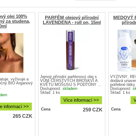
vý olej 100%
PARFÉM olejový přírodní
MEDOVÝ 
ný za studena,
LAVENDENA - roll on, 15ml
přírod
0ml
Jemný přírodní parfémový olej s
VÝŽIVNÝ, RE
atuje, vyživuje a
VŮNÍ ČERSTVÝCH BROSKVÍ A
dodává unaven
nečný BIO Arganový
KVĚTU MOŠUSU S PODTÓNY ...
potřebné látky
.
Dostupnost:
skladem
Dostupnost:
s
Sklad: 1 ks
Sklad: 1 ks
adem
Více informací >>
V
e informací >>
259
CZK
Cena
Cena
265
CZK