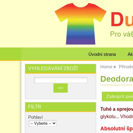
Úvodní strana
Ak
Home
Přírod
VYHLEDÁVÁNÍ ZBOŽÍ
Deodoran
FILTR
Tuhé a sprejo
glykolu...
Vhodné
Pohlaví
Absolutní š