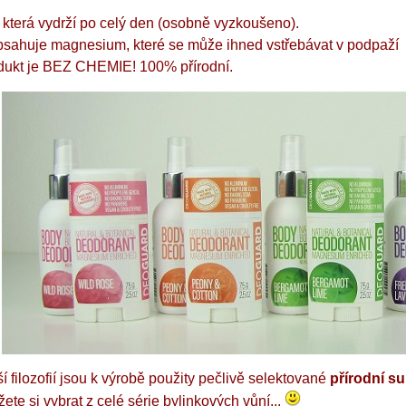
 která vydrží po celý den (osobně vyzkoušeno).
sahuje magnesium, které se může ihned vstřebávat v podpaží
dukt je BEZ CHEMIE! 100% přírodní.
í filozofií jsou k výrobě použity pečlivě selektované
přírodní s
ete si vybrat z celé série bylinkových vůní...