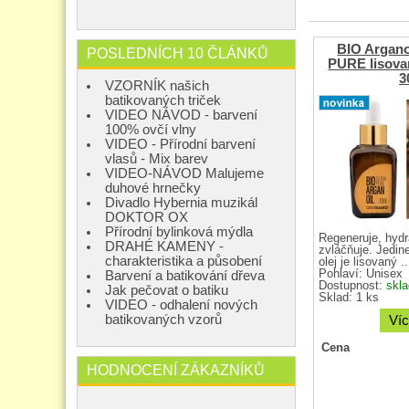
BIO Argano
POSLEDNÍCH 10 ČLÁNKŮ
PURE lisova
3
VZORNÍK našich
batikovaných triček
VIDEO NÁVOD - barvení
100% ovčí vlny
VIDEO - Přírodní barvení
vlasů - Mix barev
VIDEO-NÁVOD Malujeme
duhové hrnečky
Divadlo Hybernia muzikál
DOKTOR OX
Přírodní bylinková mýdla
Regeneruje, hydr
DRAHÉ KAMENY -
zvláčňuje. Jedi
charakteristika a působení
olej je lisovaný ..
Pohlaví:
Unisex
Barvení a batikování dřeva
Dostupnost:
skl
Jak pečovat o batiku
Sklad: 1 ks
VIDEO - odhalení nových
batikovaných vzorů
Víc
Cena
HODNOCENÍ ZÁKAZNÍKŮ