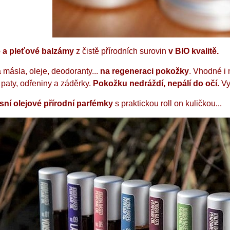
é a pleťové balzámy
z čistě přírodních surovin
v BIO kvalitě.
 másla, oleje, deodoranty...
na
regeneraci pokožky
.
Vhodné i n
 paty, odřeniny a záděrky.
Pokožku nedráždí, nepálí do očí.
Vy
sní olejové přírodní parfémky
s praktickou roll on kuličkou...