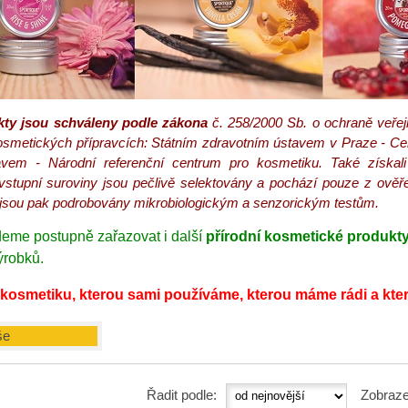
ty jsou schváleny podle zákona
č. 258/2000 Sb. o ochraně veře
osmetických přípravcích: Státním zdravotním ústavem v Praze - Cen
vem - Národní referenční centrum pro kosmetiku. Také získali 
stupní suroviny jsou pečlivě selektovány a pochází pouze z ověřen
 jsou pak podrobovány mikrobiologickým a senzorickým testům.
eme postupně zařazovat i další
přírodní kosmetické produkt
ýrobků.
kosmetiku, kterou sami používáme, kterou máme rádi a kter
še
Řadit podle:
Zobraze