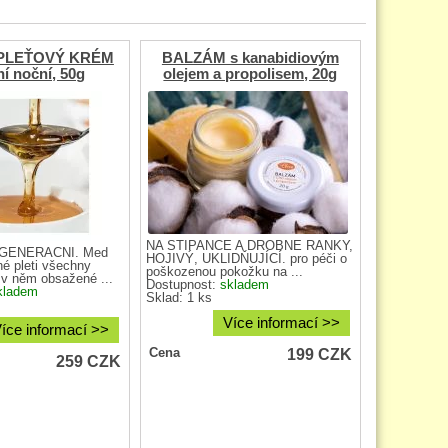
PLEŤOVÝ KRÉM
BALZÁM s kanabidiovým
ní noční, 50g
olejem a propolisem, 20g
NA ŠTÍPANCE A DROBNÉ RANKY,
GENERAČNÍ. Med
HOJIVÝ, UKLIDŇUJÍCÍ. pro péči o
é pleti všechny
poškozenou pokožku na ...
 v něm obsažené ...
Dostupnost:
skladem
kladem
Sklad: 1 ks
Více informací >>
íce informací >>
199
CZK
Cena
259
CZK