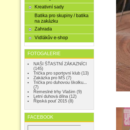
Kreativní sady
Batika pro skupiny / batika
na zakázku
Zahrada
Vidlákův e-shop
FOTOGALERIE
NAŠI ŠŤASTNÍ ZÁKAZNÍCI
(145)
Trička pro sportovní klub (13)
Zakázka pro MŠ (7)
Trička pro duhovou školku...
(7)
Řemeslné trhy Vlašim (9)
Letní duhová dílna (12)
Řipská pouť 2015 (8)
FACEBOOK