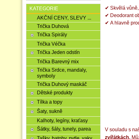
✔
Skvělá vůně,
KATEGORIE
✔
Deodorant ob
AKČNÍ CENY, SLEVY ...
✔
A hlavně pro
Trička Duhová
Trička Spirály
Trička Véčka
Trička Jeden odstín
Trička Barevný mix
Trička Srdce, mandaly,
symboly
Trička Duhový maskáč
Dětské produkty
Tílka a topy
Šaty, sukně
Kalhoty, legíny, kraťasy
Šátky, šály, tunely, parea
V souladu s naš
zvířátkách.
Můž
Tašky, batohy, pytle, vaky