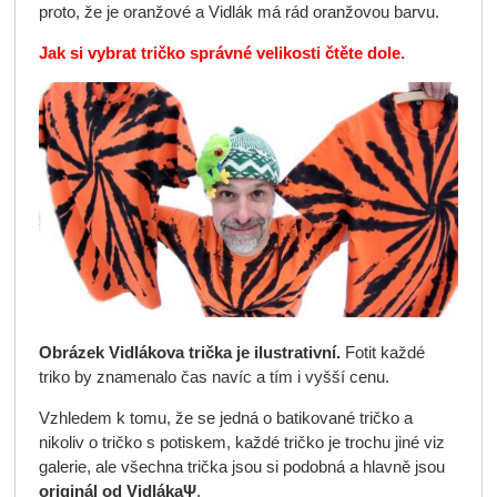
proto, že je oranžové a Vidlák má rád oranžovou barvu.
Jak si vybrat tričko správné velikosti čtěte dole.
Obrázek Vidlákova trička je ilustrativní.
Fotit každé
triko by znamenalo čas navíc a tím i vyšší cenu.
Vzhledem k tomu, že se jedná o batikované tričko a
nikoliv o tričko s potiskem, každé tričko je trochu jiné viz
galerie, ale všechna trička jsou si podobná a hlavně jsou
originál od VidlákaΨ
.