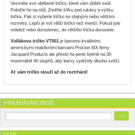
Vezměte své oblíbené tričko, které vám dobře sedí.
Položte ho na stůl. Změřte šířku pod rukávy a výšku
trička. Pak si vyberte tričko se stejnými nebo většími
rozměry. Lepší je mít větší tričko než menší. Pokud jste
mládež nebo dorostenec, do většího trička dorostete.
Vidlákovo tričko VT001
je barveno kvalitními
americkými reaktivními barvami Procion MX firmy
Jacquard Products ale přesto ho perte šetrně na 30
maximálně 40 stupňů, aby barvy vydržely dlouho svěží.
Ať vám tričko slouží až do roztrhání!
VYHLEDÁVÁNÍ ZBOŽÍ
FILTR