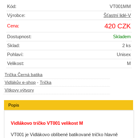
Kód:
VT001MM
Výrobce:
Šťastní lidé-V
420 CZK
Cena:
Dostupnost:
Skladem
Sklad:
2 ks
Pohlaví:
Unisex
Velikost:
M
Trička Černá batika
Vidlákův e-shop
-
Trička
Vítkovy výtvory
Popis
Vidlákovo tričko VT001 velikost M
VT001 je Vidlákovo oblíbené batikované tričko hlavně