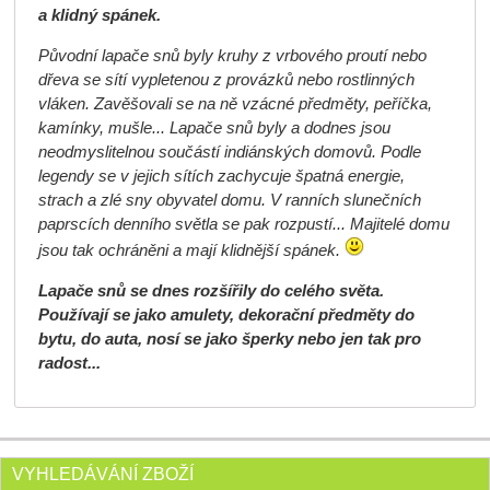
a klidný spánek.
Původní lapače snů byly kruhy z vrbového proutí nebo
dřeva se sítí vypletenou z provázků nebo rostlinných
vláken. Zavěšovali se na ně vzácné předměty, peříčka,
kamínky, mušle... Lapače snů byly a dodnes jsou
neodmyslitelnou součástí indiánských domovů. Podle
legendy se v jejich sítích zachycuje špatná energie,
strach a zlé sny obyvatel domu. V ranních slunečních
paprscích denního světla se pak rozpustí... Majitelé domu
jsou tak ochráněni a mají klidnější spánek.
Lapače snů se dnes rozšířily do celého světa.
Používají se jako amulety, dekorační předměty do
bytu, do auta, nosí se jako šperky nebo jen tak pro
radost...
VYHLEDÁVÁNÍ ZBOŽÍ