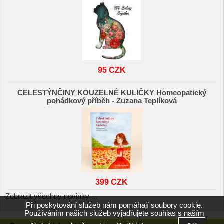
95 CZK
CELESTÝNČINY KOUZELNÉ KULIČKY Homeopatický
pohádkový příběh - Zuzana Teplíková
399 CZK
Zobrazit všechny novinky ...
Při poskytování služeb nám pomáhají soubory cookie.
Používáním našich služeb vyjadřujete souhlas s naším