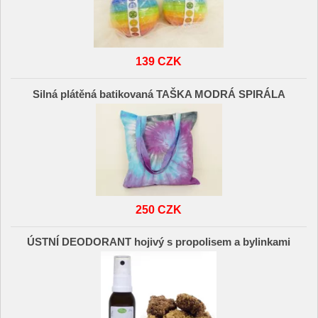
139 CZK
Silná plátěná batikovaná TAŠKA MODRÁ SPIRÁLA
250 CZK
ÚSTNÍ DEODORANT hojivý s propolisem a bylinkami