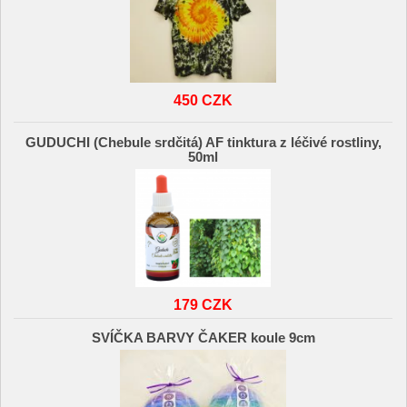
450 CZK
GUDUCHI (Chebule srdčitá) AF tinktura z léčivé rostliny,
50ml
179 CZK
SVÍČKA BARVY ČAKER koule 9cm