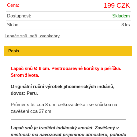
199 CZK
Cena:
Dostupnost:
Skladem
Sklad:
3 ks
Lapače snů, peří, zvonkohry
Popis
Lapač snů Ø 8 cm. Pestrobarevné korálky a peříčka.
Strom života.
Originální ruční výrobek jihoamerických indiánů,
dovoz: Peru.
Průměr sítě: cca 8 cm, celková délka i se šňůrkou na
zavěšení cca 27 cm.
Lapač snů je tradiční indiánský amulet. Zavěšený v
místnosti má navozovat příjemnou atmosféru, pohodu