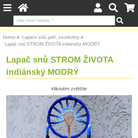
Home
Lapače snů, peří, zvonkohry
Lapač snů STROM ŽIVOTA indiánský MODRÝ
Lapač snů STROM ŽIVOTA
indiánský MODRÝ
kliknutím zvětšíte