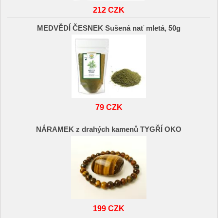
212 CZK
MEDVĚDÍ ČESNEK Sušená nať mletá, 50g
79 CZK
NÁRAMEK z drahých kamenů TYGŘÍ OKO
199 CZK