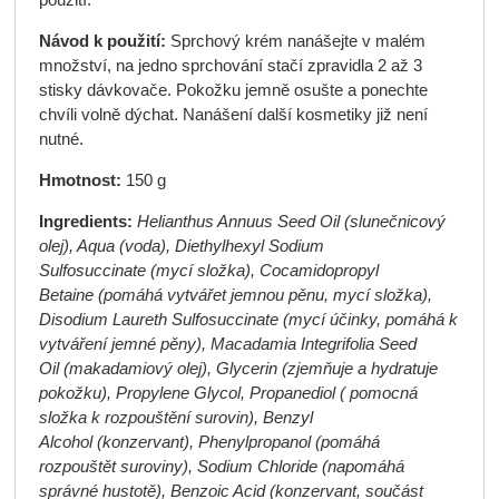
použití.
Návod k použití:
Sprchový krém nanášejte v malém
množství, na jedno sprchování stačí zpravidla 2 až 3
stisky dávkovače. Pokožku jemně osušte a ponechte
chvíli volně dýchat. Nanášení další kosmetiky již není
nutné.
Hmotnost:
150 g
Ingredients:
Helianthus Annuus Seed Oil (slunečnicový
olej), Aqua (voda), Diethylhexyl Sodium
Sulfosuccinate (mycí složka), Cocamidopropyl
Betaine (pomáhá vytvářet jemnou pěnu, mycí složka),
Disodium Laureth Sulfosuccinate (mycí účinky, pomáhá k
vytváření jemné pěny), Macadamia Integrifolia Seed
Oil (makadamiový olej), Glycerin (zjemňuje a hydratuje
pokožku), Propylene Glycol, Propanediol ( pomocná
složka k rozpouštění surovin), Benzyl
Alcohol (konzervant), Phenylpropanol (pomáhá
rozpouštět suroviny), Sodium Chloride (napomáhá
správné hustotě), Benzoic Acid (konzervant, součást