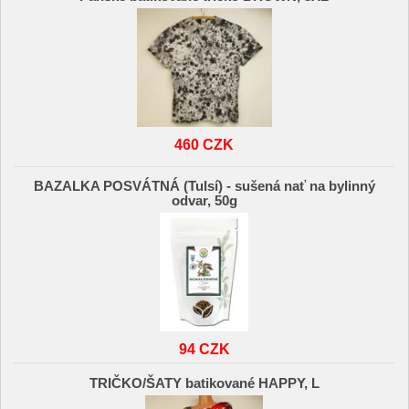
460 CZK
BAZALKA POSVÁTNÁ (Tulsí) - sušená nať na bylinný
odvar, 50g
94 CZK
TRIČKO/ŠATY batikované HAPPY, L