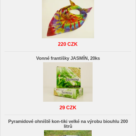
220 CZK
Vonné františky JASMÍN, 20ks
29 CZK
Pyramidové ohniště kon-tiki velké na výrobu biouhlu 200
litrů