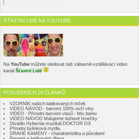
ŠŤASTNÍ LIDÉ NA YOUTUBE
Na
YouTube
můžete sledovat náš zábavně-vzdělávací video
kanál
Šťastní Lidé
POSLEDNÍCH 10 ČLÁNKŮ
VZORNÍK našich batikovaných triček
VIDEO NÁVOD - barvení 100% ovčí vlny
VIDEO - Přírodní barvení vlasů - Mix barev
VIDEO-NÁVOD Malujeme duhové hrnečky
Divadlo Hybernia muzikál DOKTOR OX
Přírodní bylinková mýdla
DRAHÉ KAMENY - charakteristika a působení
Barvení a batikování dřeva