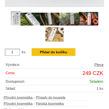
ks
Výrobce:
Pleva
249 CZK
Cena:
Dostupnost:
Skladem
Sklad:
1 ks
Přírodní kosmetika
-
Přísady do koupele
Přírodní kosmetika
-
Pánská kosmetika