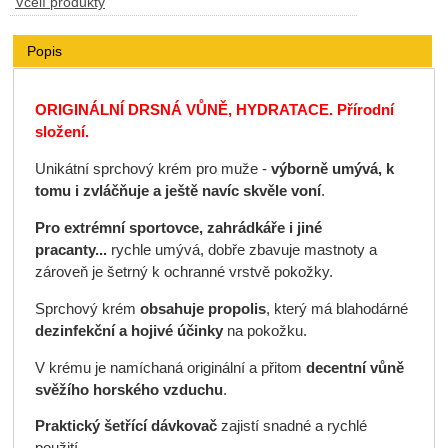
Včelí produkty
Popis
ORIGINÁLNÍ DRSNÁ VŮNĚ, HYDRATACE. Přírodní
složení.
Unikátní sprchový krém pro muže -
výborně umývá, k
tomu i zvláčňuje a ještě navíc skvěle voní
.
Pro extrémní sportovce, zahrádkáře i jiné
pracanty...
rychle umývá, dobře zbavuje mastnoty a
zároveň je šetrný k ochranné vrstvě pokožky.
Sprchový krém
obsahuje propolis
, který má blahodárné
dezinfekční a hojivé účinky
na pokožku.
V krému je namíchaná originální a přitom
decentní vůně
svěžího horského vzduchu
.
Praktický šetřící dávkovač
zajistí snadné a rychlé