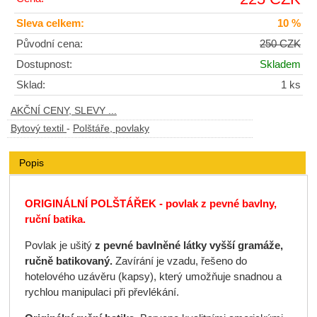
Sleva celkem:
10 %
Původní cena:
250 CZK
Dostupnost:
Skladem
Sklad:
1 ks
AKČNÍ CENY, SLEVY ...
Bytový textil
-
Polštáře, povlaky
Popis
ORIGINÁLNÍ POLŠTÁŘEK - povlak z pevné bavlny,
ruční batika.
Povlak je ušitý
z pevné bavlněné látky vyšší gramáže,
ručně batikovaný.
Zavírání je vzadu, řešeno do
hotelového uzávěru (kapsy), který umožňuje snadnou a
rychlou manipulaci při převlékání.