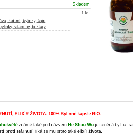
Skladem
1 ks
va, koření, bylinky, čaje
-
ylinky, vitamíny, tinktury
NUTÍ, ELIXÍR ŽIVOTA. 100% Bylinné kapsle BIO.
hokvěté
známé také pod názvem
He Shou Wu
je ceněná bylina tr
tí proti stárnutí
, říká se mu proto také
elixír života.