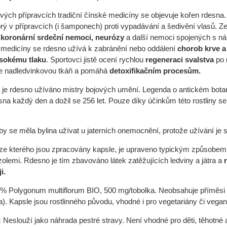
ých přípravcích tradiční čínské medicíny se objevuje kořen rdesna. O 
rý v přípravcích (i šamponech) proti vypadávání a šedivění vlasů. Ze
, koronární srdeční nemoci, neurózy
a další nemoci spojených s n
ní medicíny se rdesno užívá k zabránění nebo oddálení
chorob krve a
sokému tlaku
. Sportovci jistě ocení rychlou
regeneraci svalstva
po 
je nadledvinkovou tkáň a pomáhá
detoxifikačním procesům
.
je rdesno užíváno mistry bojových umění. Legenda o antickém botani
sna každý den a dožil se 256 let. Pouze díky účinkům této rostliny s
by se měla bylina užívat u jaterních onemocnění, protože užívání je 
ze kterého jsou zpracovány kapsle, je upraveno typickým způsobem 
zolemi. Rdesno je tím zbavováno látek zatěžujících ledviny a játra a
i.
 Polygonum multiflorum BIO, 500 mg/tobolka. Neobsahuje příměsi 
). Kapsle jsou rostlinného původu, vhodné i pro vegetariány či vega
:
Neslouží jako náhrada pestré stravy. Není vhodné pro děti, těhotné