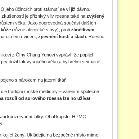
jeho účincích proti stárnutí se ví již dávno.
 zkušeností je příznivý vliv rdesna také na
zvýšený
árůstem věku. Jako doprovodná součást dalších
 kůže
(různé alergické stavy), proti
zánětlivým
náročném cvičení,
zpevnění kostí a šlach.
Rdesno
kovi z Číny Chung Yunovi vypráví, že popíjel
e prý dožil tak vysokého věku a byl velmi sexuálně
spojeno s nárokem na jaterní tkáň.
dle tradiční čínské medicíny – vařením společně
na rozdíl od surového rdesna lze ho užívat
ani konzervační látky. Obal kapsle: HPMC
ny
 a kojící ženy. Ukládejte na bezpečné místo mimo