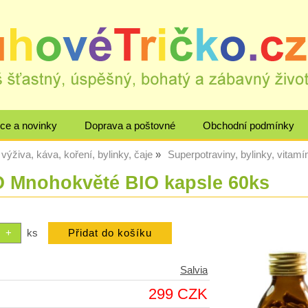
ce a novinky
Doprava a poštovné
Obchodní podmínky
výživa, káva, koření, bylinky, čaje
Superpotraviny, bylinky, vitamín
Mnohokvěté BIO kapsle 60ks
ks
Salvia
299 CZK