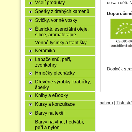
Včelí produkty
dosah dětí. 
Šperky z drahých kamenů
Doporučené
Svíčky, vonné vosky
Éterické, esenciální oleje,
silice, aromaterapie
Vonné tyčinky a františky
Keramika
Lapače snů, peří,
zvonkohry
Doplněk stra
Hrnečky plecháčky
Dřevěné výrobky, krabičky,
šperky
Knihy a eBooky
nahoru
|
Tisk st
Kurzy a konzultace
Barvy na textil
Barvy na vlnu, hedvábí,
peří a nylon