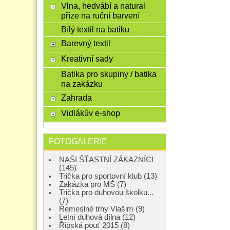
Vlna, hedvábí a natural
příze na ruční barvení
Bílý textil na batiku
Barevný textil
Kreativní sady
Batika pro skupiny / batika
na zakázku
Zahrada
Vidlákův e-shop
FOTOGALERIE
NAŠI ŠŤASTNÍ ZÁKAZNÍCI
(145)
Trička pro sportovní klub (13)
Zakázka pro MŠ (7)
Trička pro duhovou školku...
(7)
Řemeslné trhy Vlašim (9)
Letní duhová dílna (12)
Řipská pouť 2015 (8)