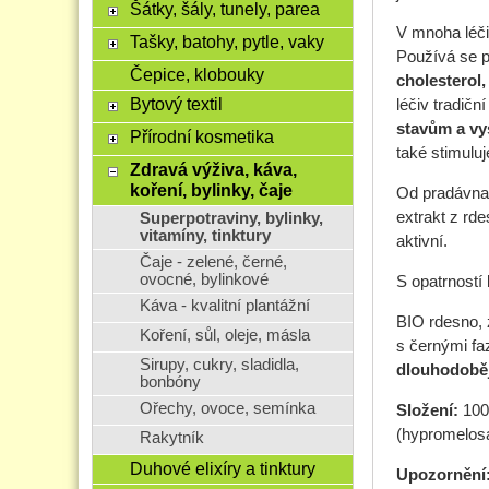
Šátky, šály, tunely, parea
V mnoha léčiv
Tašky, batohy, pytle, vaky
Používá se p
Čepice, klobouky
cholesterol
Bytový textil
léčiv tradič
stavům a vy
Přírodní kosmetika
také stimulu
Zdravá výživa, káva,
koření, bylinky, čaje
Od pradávna 
extrakt z rde
Superpotraviny, bylinky,
vitamíny, tinktury
aktivní.
Čaje - zelené, černé,
ovocné, bylinkové
S opatrností 
Káva - kvalitní plantážní
BIO rdesno, 
Koření, sůl, oleje, másla
s černými fa
Sirupy, cukry, sladidla,
dlouhodoběj
bonbóny
Ořechy, ovoce, semínka
Složení:
100%
(hypromelosa
Rakytník
Duhové elixíry a tinktury
Upozornění