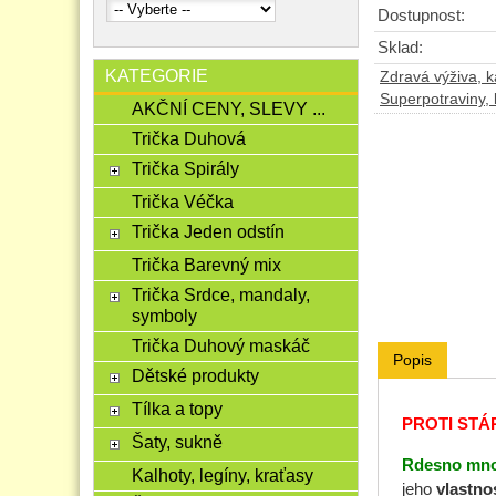
Dostupnost:
Sklad:
KATEGORIE
Zdravá výživa, ká
Superpotraviny, b
AKČNÍ CENY, SLEVY ...
Trička Duhová
Trička Spirály
Trička Véčka
Trička Jeden odstín
Trička Barevný mix
Trička Srdce, mandaly,
symboly
Trička Duhový maskáč
Popis
Dětské produkty
Tílka a topy
PROTI STÁR
Šaty, sukně
Rdesno mno
Kalhoty, legíny, kraťasy
jeho
vlastnos