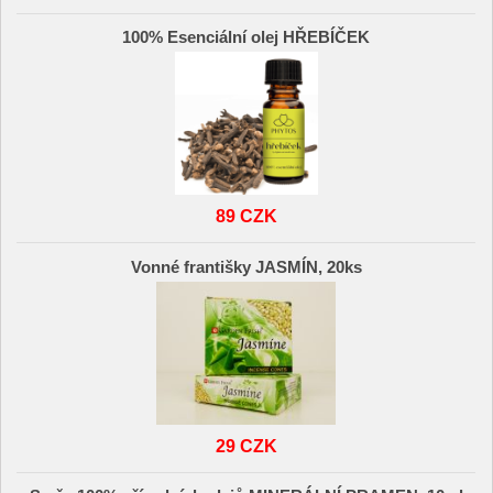
100% Esenciální olej HŘEBÍČEK
89 CZK
Vonné františky JASMÍN, 20ks
29 CZK