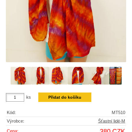
ks
Kód:
MT510
Výrobce:
Šťastní lidé-M
380 CZK
Cena: