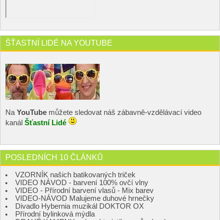
ŠŤASTNÍ LIDÉ NA YOUTUBE
Na
YouTube
můžete sledovat náš zábavně-vzdělávací video
kanál
Šťastní Lidé
POSLEDNÍCH 10 ČLÁNKŮ
VZORNÍK našich batikovaných triček
VIDEO NÁVOD - barvení 100% ovčí vlny
VIDEO - Přírodní barvení vlasů - Mix barev
VIDEO-NÁVOD Malujeme duhové hrnečky
Divadlo Hybernia muzikál DOKTOR OX
Přírodní bylinková mýdla