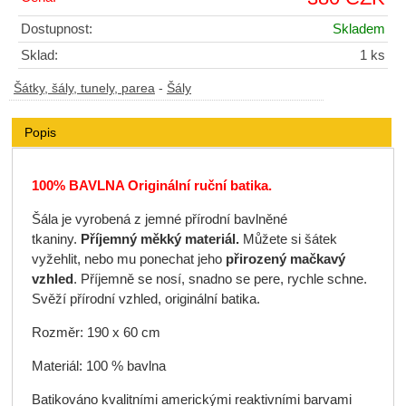
Dostupnost:
Skladem
Sklad:
1 ks
Šátky, šály, tunely, parea
-
Šály
Popis
100% BAVLNA Originální ruční batika.
Šála je vyrobená z jemné přírodní bavlněné
tkaniny.
Příjemný měkký materiál.
Můžete si šátek
vyžehlit, nebo mu ponechat jeho
přirozený mačkavý
vzhled
. Příjemně se nosí, snadno se pere, rychle schne.
Svěží přírodní vzhled, originální batika.
Rozměr: 190 x 60 cm
Materiál: 100 % bavlna
Batikováno kvalitními americkými reaktivními barvami