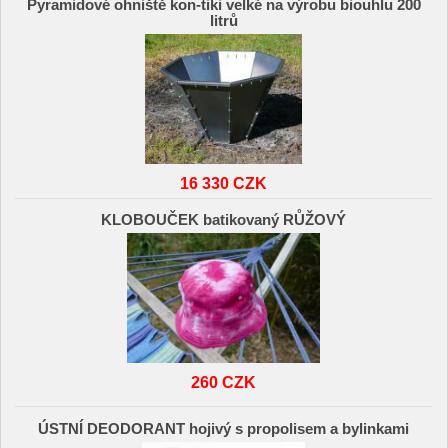
Pyramidové ohniště kon-tiki velké na výrobu biouhlu 200
litrů
16 330 CZK
KLOBOUČEK batikovaný RŮŽOVÝ
260 CZK
ÚSTNÍ DEODORANT hojivý s propolisem a bylinkami