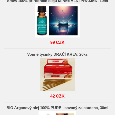
Směs 100% přírodních olejů MINERÁLNÍ PRAMEN, 10ml
99 CZK
Vonné tyčinky DRAČÍ KREV. 20ks
42 CZK
BIO Arganový olej 100% PURE lisovaný za studena, 30ml