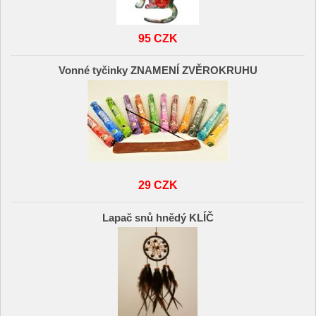
95 CZK
Vonné tyčinky ZNAMENÍ ZVĚROKRUHU
29 CZK
Lapač snů hnědý KLÍČ