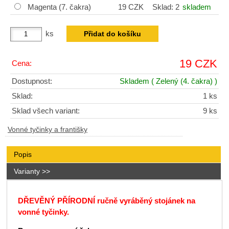
Magenta (7. čakra)
19 CZK
Sklad: 2
skladem
ks
19 CZK
Cena:
Dostupnost:
Skladem
( Zelený (4. čakra) )
Sklad:
1 ks
Sklad všech variant:
9 ks
Vonné tyčinky a františky
Popis
Varianty >>
DŘEVĚNÝ PŘÍRODNÍ ručně vyráběný stojánek na
vonné tyčinky.