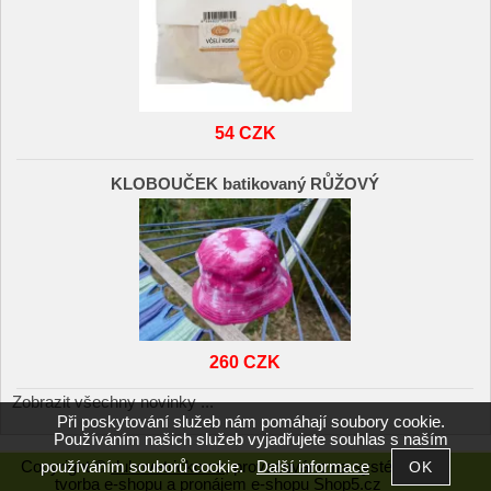
54 CZK
KLOBOUČEK batikovaný RŮŽOVÝ
260 CZK
Zobrazit všechny novinky ...
Při poskytování služeb nám pomáhají soubory cookie.
Používáním našich služeb vyjadřujete souhlas s naším
používáním souborů cookie.
Další informace
Copyright ©
duhovetricko.cz
,
provozováno na systému
tvorba e-shopu
a
pronájem e-shopu
Shop5.cz