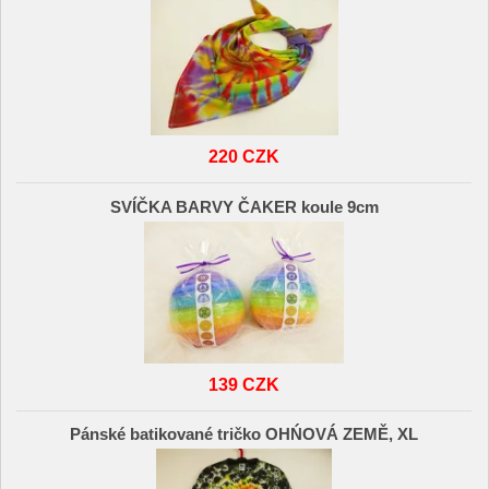
220 CZK
SVÍČKA BARVY ČAKER koule 9cm
139 CZK
Pánské batikované tričko OHŃOVÁ ZEMĚ, XL