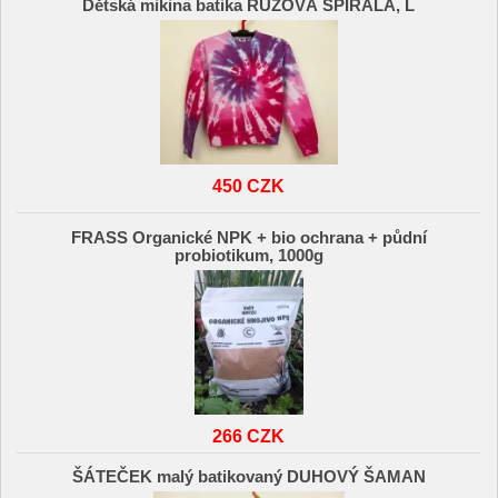
Dětská mikina batika RŮŽOVÁ SPIRÁLA, L
450 CZK
FRASS Organické NPK + bio ochrana + půdní
probiotikum, 1000g
266 CZK
ŠÁTEČEK malý batikovaný DUHOVÝ ŠAMAN