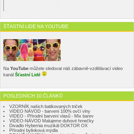
ŠŤASTNÍ LIDÉ NA YOUTUBE
Na
YouTube
můžete sledovat náš zábavně-vzdělávací video
kanál
Šťastní Lidé
POSLEDNÍCH 10 ČLÁNKŮ
VZORNÍK našich batikovaných triček
VIDEO NÁVOD - barvení 100% ovčí vlny
VIDEO - Přírodní barvení vlasů - Mix barev
VIDEO-NÁVOD Malujeme duhové hrnečky
Divadlo Hybernia muzikál DOKTOR OX
Přírodní bylinková mýdla