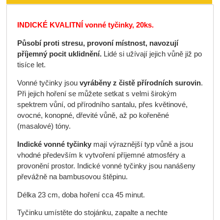
INDICKÉ
KVALITNÍ
vonné tyčinky, 20ks.
Působí proti stresu,
provoní místnost,
navozují
příjemný pocit uklidnění.
Lidé si užívají jejich vůně již po
tisíce let.
Vonné tyčinky jsou
vyráběny
z čistě přírodních surovin
.
Při jejich hoření se můžete setkat s velmi širokým
spektrem vůní, od přírodního santalu, přes květinové,
ovocné, konopné, dřevité vůně, až po kořeněné
(masalové) tóny.
Indické vonné tyčinky
mají výraznější typ vůně a jsou
vhodné především k vytvoření příjemné atmosféry a
provonění prostor. Indické vonné tyčinky jsou nanášeny
převážně na bambusovou štěpinu.
Délka 23 cm, doba hoření cca 45 minut.
Tyčinku umístěte do stojánku, zapalte a nechte