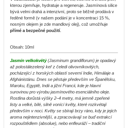
kterou zjemňuje, hydratuje a regeneruje. Jasmínová silice
bývá velmi drahá a intenzivní, proto se běžně prodává v
ředěné formě (v našem podání je v koncentraci 15 %,
nosným olejem je zde mandlový olej), což umožňuje
přímé a bezpečné použití
.
Obsah: 10ml
Jasmín velkokvětý
(
Jasminum grandiflorum) je opadavý
až polostálezelený keř z čeledi olivovníkovitých,
pocházející z horských oblastí severní Indie, Himálaje a
Afghánistánu. Dnes se pěstuje především ve Španělsku,
Maroku, Egyptě, Indii a jižní Francii, kde je hlavní
surovinou pro výrobu jasmínového esenciálního oleje.
Rostlina dorůstá výšky 2–4 metry, má jemně zpeřené
listy a velké, bílé, silně vonící květy, které rozkvétají
především v noci. Květy se sbírají brzy ráno, kdy je jejich
aroma nejintenzivnější, a zpracovávají se buď extrakcí
rozpouštědlem (absolue), nebo enfleuráží – tradiční