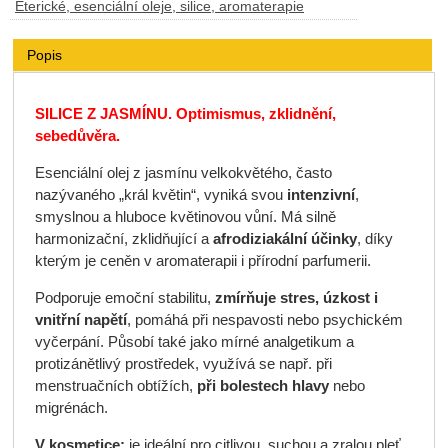
Éterické, esenciální oleje, silice, aromaterapie
Popis
SILICE Z JASMÍNU. Optimismus, zklidnění,
sebedůvěra.
Esenciální olej z jasmínu velkokvětého
, často
nazývaného „král květin“, vyniká svou
intenzivní
,
smyslnou a hluboce květinovou vůní. Má silně
harmonizační, zklidňující a
afrodiziakální účinky
, díky
kterým je ceněn v aromaterapii i přírodní parfumerii.
Podporuje emoční stabilitu,
zmírňuje stres, úzkost i
vnitřní napětí
, pomáhá při nespavosti nebo psychickém
vyčerpání. Působí také jako mírné analgetikum a
protizánětlivý prostředek, využívá se např. při
menstruačních obtížích,
při bolestech hlavy
nebo
migrénách.
V kosmetice:
je ideální pro citlivou, suchou a zralou pleť,