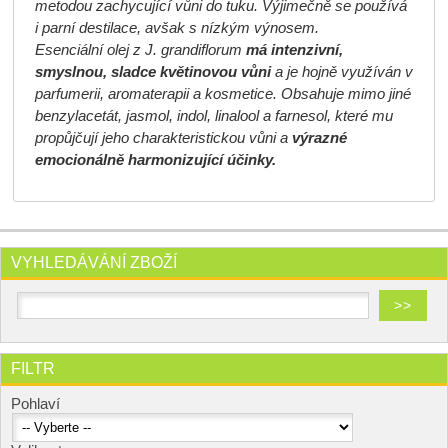
metodou zachycující vůni do tuku. Výjimečně se používá
i parní destilace, avšak s nízkým výnosem.
Esenciální olej z J. grandiflorum
má intenzivní,
smyslnou, sladce květinovou vůni
a je hojně využíván v
parfumerii, aromaterapii a kosmetice. Obsahuje mimo jiné
benzylacetát, jasmol, indol, linalool a farnesol, které mu
propůjčují jeho charakteristickou vůni a
výrazné
emocionálně harmonizující účinky.
VYHLEDÁVÁNÍ ZBOŽÍ
FILTR
Pohlaví