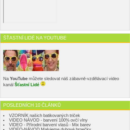
ŠŤASTNÍ LIDÉ NA YOUTUBE
Na
YouTube
můžete sledovat náš zábavně-vzdělávací video
kanál
Šťastní Lidé
POSLEDNÍCH 10 ČLÁNKŮ
VZORNÍK našich batikovaných triček
VIDEO NÁVOD - barvení 100% ovčí vlny
VIDEO - Přírodní barvení vlasů - Mix barev
VIDEO-NÁVOD Malujeme duhové hrnečky