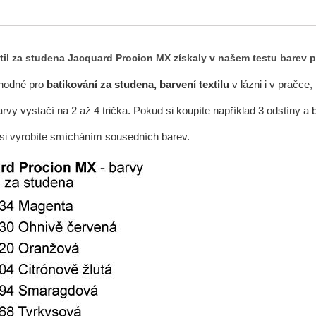
xtil za studena Jacquard Procion MX
získaly v našem testu barev
p
vhodné pro
batikování za studena, barvení textilu
v lázni i v pračce,
rvy vystačí na 2 až 4 trička. Pokud si koupíte například 3 odstíny a 
si vyrobíte smícháním sousedních barev.