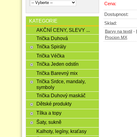
Cena:
Dostupnost:
KATEGORIE
Sklad:
AKČNÍ CENY, SLEVY ...
Barvy na textil
-
Procion MX
Trička Duhová
Trička Spirály
Trička Véčka
Trička Jeden odstín
Trička Barevný mix
Trička Srdce, mandaly,
symboly
Trička Duhový maskáč
Dětské produkty
Tílka a topy
Šaty, sukně
Kalhoty, legíny, kraťasy