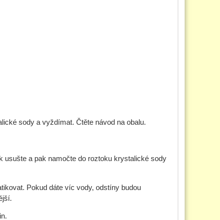
stalické sody a vyždímat. Čtěte návod na obalu.
pak usušte a pak namočte do roztoku krystalické sody
batikovat. Pokud dáte víc vody, odstíny budou
jší.
in.