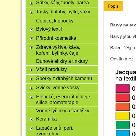
Šátky, šály, tunely, parea
Popis
Tašky, batohy, pytle, vaky
Čepice, klobouky
Barvy na te
Bytový textil
Barvy jsou 
Přírodní kosmetika
Zdravá výživa, káva,
Balení 19g ba
koření, bylinky, čaje
Odstín mezi 
Duhové elixíry a tinktury
Včelí produkty
Šperky z drahých kamenů
Svíčky, vonné vosky
Éterické, esenciální oleje,
silice, aromaterapie
Vonné tyčinky a františky
Keramika
Lapače snů, peří,
zvonkohry