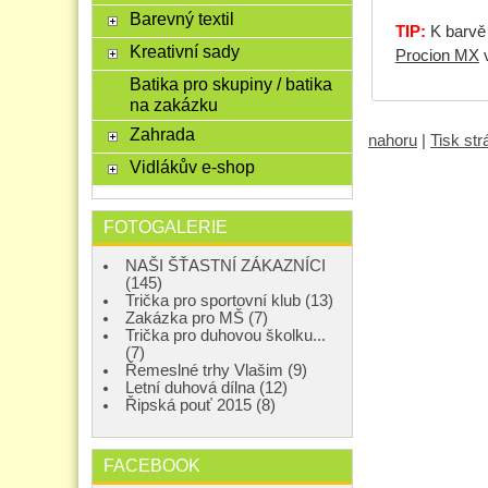
Barevný textil
TIP:
K barvě 
Kreativní sady
Procion MX
v
Batika pro skupiny / batika
na zakázku
Zahrada
nahoru
|
Tisk st
Vidlákův e-shop
FOTOGALERIE
NAŠI ŠŤASTNÍ ZÁKAZNÍCI
(145)
Trička pro sportovní klub (13)
Zakázka pro MŠ (7)
Trička pro duhovou školku...
(7)
Řemeslné trhy Vlašim (9)
Letní duhová dílna (12)
Řipská pouť 2015 (8)
FACEBOOK