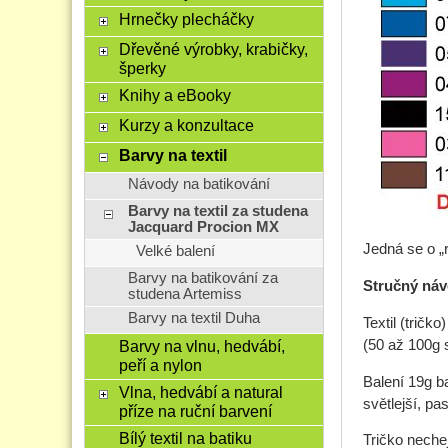
Hrnečky plecháčky
Dřevěné výrobky, krabičky,
šperky
Knihy a eBooky
Kurzy a konzultace
Barvy na textil
Návody na batikování
Barvy na textil za studena
Jacquard Procion MX
Jedná se o „r
Velké balení
Barvy na batikování za
Stručný náv
studena Artemiss
Barvy na textil Duha
Textil (trič
(50 až 100g s
Barvy na vlnu, hedvábí,
peří a nylon
Balení 19g ba
Vlna, hedvábí a natural
světlejší, pa
příze na ruční barvení
Bílý textil na batiku
Tričko neche