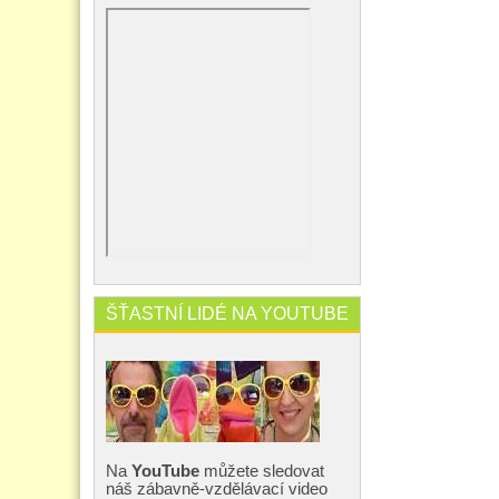
ŠŤASTNÍ LIDÉ NA YOUTUBE
Na
YouTube
můžete sledovat
náš zábavně-vzdělávací video