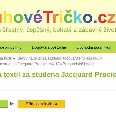
ce a novinky
Doprava a poštovné
Obchodní podmínky
a textil
Barvy na textil za studena Jacquard Procion MX
l za studena Jacquard Procion MX 124 Burgundská hnědá
a textil za studena Jacquard Proc
ks