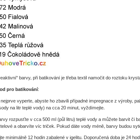
eaktivní“ barvy, při batikování je třeba textil namočit do roztoku kry
od pro batikování
:
ko) nejprve vyperte, abyste ho zbavili případné impregnace z výroby, 
ody na litr teplé vody) na cca 20 minut, vyždímejte.
rvy rozpusťte v cca 500 ml (půl litru) teplé vody a můžete barvit či 
stelové a obarvíte víc triček. Pokud dáte vody méně, barvy budou sytě
jte minimálně 12 hodin zabalené v igelitu. Doporučená doba je 24 hod