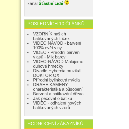
kanál
Šťastní Lidé
POSLEDNÍCH 10 ČLÁNKŮ
VZORNÍK našich
batikovaných triček
VIDEO NÁVOD - barvení
100% ovčí vlny
VIDEO - Přírodní barvení
vlasů - Mix barev
VIDEO-NÁVOD Malujeme
duhové hrnečky
Divadlo Hybernia muzikál
DOKTOR OX
Přírodní bylinková mýdla
DRAHÉ KAMENY -
charakteristika a působení
Barvení a batikování dřeva
Jak pečovat o batiku
VIDEO - odhalení nových
batikovaných vzorů
HODNOCENÍ ZÁKAZNÍKŮ