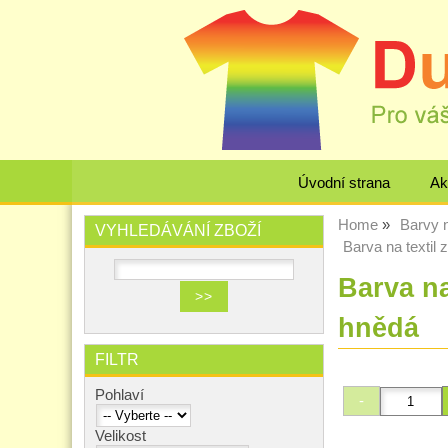
Úvodní strana
Ak
Home
Barvy n
VYHLEDÁVÁNÍ ZBOŽÍ
Barva na texti
Barva n
hnědá
FILTR
Pohlaví
Velikost