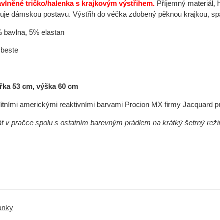
avlněné tričko/halenka s krajkovým výstřihem.
Příjemný materiál, h
ňuje dámskou postavu. Výstřih do véčka zdobený pěknou krajkou, spa
% bavlna, 5% elastan
beste
řka 53 cm, výška 60 cm
itními americkými reaktivními barvami Procion MX firmy Jacquard p
át v pračce spolu s ostatním b
arevným prádlem na krátký šetrný reži
ránky