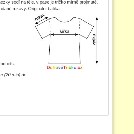
ezky sedí na těle, v pase je tričko mírně projmuté,
dané rukávy. Originální batika.
roducts.
m (20 min) do