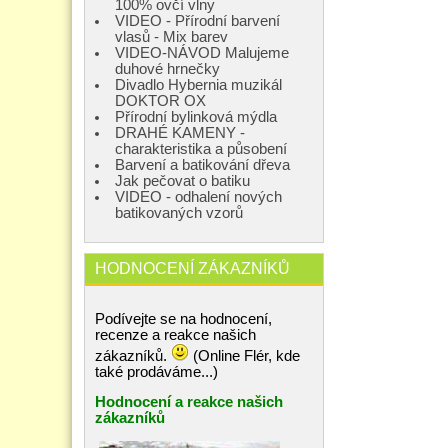
100% ovčí vlny
VIDEO - Přírodní barvení
vlasů - Mix barev
VIDEO-NÁVOD Malujeme
duhové hrnečky
Divadlo Hybernia muzikál
DOKTOR OX
Přírodní bylinková mýdla
DRAHÉ KAMENY -
charakteristika a působení
Barvení a batikování dřeva
Jak pečovat o batiku
VIDEO - odhalení nových
batikovaných vzorů
HODNOCENÍ ZÁKAZNÍKŮ
Podívejte se na hodnocení,
recenze a reakce našich
zákazníků.
(Online Flér, kde
také prodáváme...)
Hodnocení a reakce našich
zákazníků