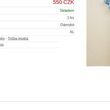
550 CZK
Skladem
1 ks
Dámské
XL
tín
-
Trička modrá
mix