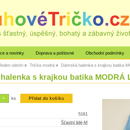
ce a novinky
Doprava a poštovné
Obchodní podmínky
Jeden odstín
Trička modrá
Dámská halenka s krajkou batik
halenka s krajkou batika MODRÁ
ks
5161
Šťastní lidé-M