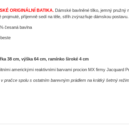
SKÉ ORIGINÁLNÍ BATIKA.
Dámské bavlněné tílko, jemný pružný mat
ě projmuté, příjemně sedí na těle, střih zvýrazňuje dámskou postavu. 
0% česaná bavlna
beste
řka 38 cm, výška 64 cm, ramínko široké 4 cm
itními americkými reaktivními barvami procion MX firmy Jacquard P
át v pračce spolu s ostatním barevným prádlem na krátký šetrný reži