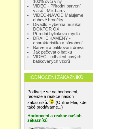
100% ovčí vlny
VIDEO - Přírodní barvení
vlasů - Mix barev
VIDEO-NÁVOD Malujeme
duhové hrnečky
Divadlo Hybernia muzikál
DOKTOR OX
Přírodní bylinková mýdla
DRAHÉ KAMENY -
charakteristika a působení
Barvení a batikování dřeva
Jak pečovat o batiku
VIDEO - odhalení nových
batikovaných vzorů
HODNOCENÍ ZÁKAZNÍKŮ
Podívejte se na hodnocení,
recenze a reakce našich
zákazníků.
(Online Flér, kde
také prodáváme...)
Hodnocení a reakce našich
zákazníků