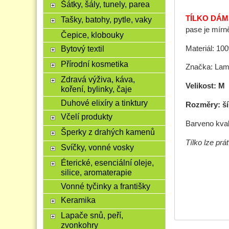
Šátky, šály, tunely, parea
TÍLKO DÁM
Tašky, batohy, pytle, vaky
pase je mírn
Čepice, klobouky
Bytový textil
Materiál: 10
Přírodní kosmetika
Značka: Lam
Zdravá výživa, káva,
Velikost: M
koření, bylinky, čaje
Duhové elixíry a tinktury
Rozměry: ší
Včelí produkty
Barveno kval
Šperky z drahých kamenů
Tílko lze pr
Svíčky, vonné vosky
Éterické, esenciální oleje,
silice, aromaterapie
Vonné tyčinky a františky
Keramika
Lapače snů, peří,
zvonkohry