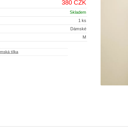
380 CZK
Skladem
1 ks
Dámské
M
mská tílka