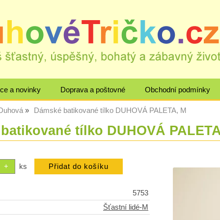
ce a novinky
Doprava a poštovné
Obchodní podmínky
 Duhová
Dámské batikované tílko DUHOVÁ PALETA, M
batikované tílko DUHOVÁ PALETA
ks
5753
Šťastní lidé-M