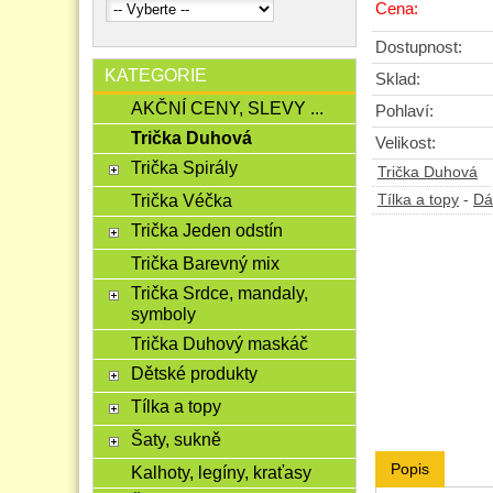
Cena:
Dostupnost:
KATEGORIE
Sklad:
AKČNÍ CENY, SLEVY ...
Pohlaví:
Trička Duhová
Velikost:
Trička Spirály
Trička Duhová
Trička Véčka
Tílka a topy
-
Dá
Trička Jeden odstín
Trička Barevný mix
Trička Srdce, mandaly,
symboly
Trička Duhový maskáč
Dětské produkty
Tílka a topy
Šaty, sukně
Popis
Kalhoty, legíny, kraťasy