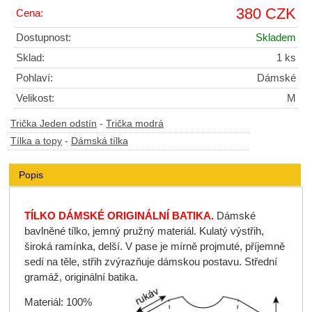
380 CZK
Cena:
Dostupnost:
Skladem
Sklad:
1 ks
Pohlaví:
Dámské
Velikost:
M
Trička Jeden odstín
-
Trička modrá
Tílka a topy
-
Dámská tílka
Popis
TÍLKO DÁMSKÉ ORIGINÁLNÍ BATIKA.
Dámské
bavlněné tílko, jemný pružný materiál. Kulatý výstřih,
široká ramínka, delší. V pase je mírně projmuté, příjemně
sedí na těle, střih zvýrazňuje dámskou postavu. Střední
gramáž, originální batika.
Materiál: 100%