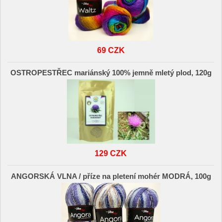
69 CZK
OSTROPESTŘEC mariánský 100% jemně mletý plod, 120g
129 CZK
ANGORSKÁ VLNA / příze na pletení mohér MODRÁ, 100g