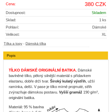
380 CZK
Cena:
Dostupnost:
Skladem
Sklad:
1 ks
Pohlaví:
Dámské
Velikost:
XL
Tílka a topy
-
Dámská tílka
Popis
TÍLKO DÁMSKÉ ORIGINÁLNÍ BATIKA.
Dámské
bavlněné tílko, pěkný silnější materiál s přídavkem
elastanu, dobře drží tvar.
Široký kulatý výstřih
, užší
ramínka, delší. V pase je tílko mírně projmuté, střih
zvýrazňuje dámskou postavu.
Vyšší gramáž
190 g/m²,
originální batika.
Materiál: 95 % bavlna