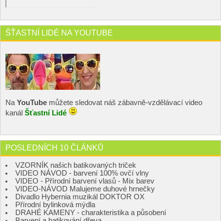
ŠŤASTNÍ LIDÉ NA YOUTUBE
Na
YouTube
můžete sledovat náš zábavně-vzdělávací video
kanál
Šťastní Lidé
POSLEDNÍCH 10 ČLÁNKŮ
VZORNÍK našich batikovaných triček
VIDEO NÁVOD - barvení 100% ovčí vlny
VIDEO - Přírodní barvení vlasů - Mix barev
VIDEO-NÁVOD Malujeme duhové hrnečky
Divadlo Hybernia muzikál DOKTOR OX
Přírodní bylinková mýdla
DRAHÉ KAMENY - charakteristika a působení
Barvení a batikování dřeva