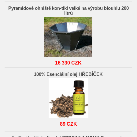
Pyramidové ohniště kon-tiki velké na výrobu biouhlu 200
litrů
16 330 CZK
100% Esenciální olej HŘEBÍČEK
89 CZK