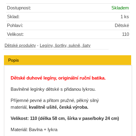
Dostupnost:
Skladem
Sklad:
1 ks
Pohlaví:
Dětské
Velikost:
110
Dětské produkty
-
Legíny, šortky, sukně, šaty
Popis
Dětské duhové legíny, o
riginální ruční batika.
Bavlněné legínky dětské s přidanou lykrou.
Příjemné pevné a přitom pružné, pěkný silný
materiál,
kvalitně ušité, česká výroba.
Velikost: 110 (délka 58 cm, šírka v pase/boky 24 cm)
Materiál: Bavlna + lykra