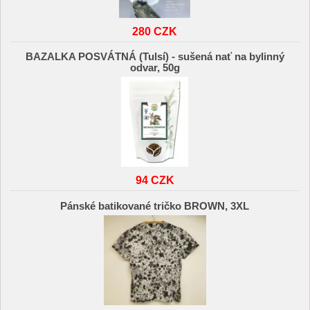
280 CZK
BAZALKA POSVÁTNÁ (Tulsí) - sušená nať na bylinný
odvar, 50g
94 CZK
Pánské batikované tričko BROWN, 3XL