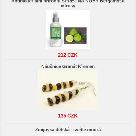
Antibakteriální přírodní SPREJ NA NOHY Bergamot a
citrusy
212 CZK
Náušnice Granát Křemen
135 CZK
Zmijovka dětská - světle modrá