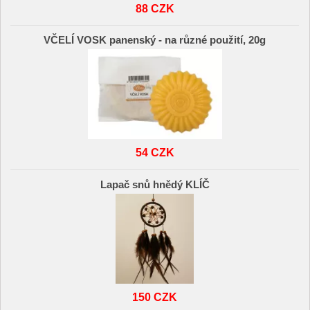
88 CZK
VČELÍ VOSK panenský - na různé použití, 20g
54 CZK
Lapač snů hnědý KLÍČ
150 CZK