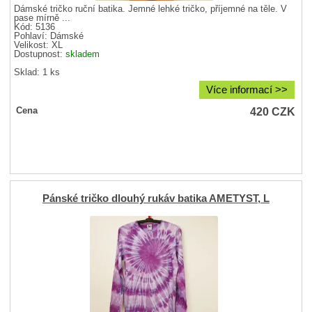
Dámské tričko ruční batika. Jemné lehké tričko, příjemné na těle. V
pase mírně ...
Kód: 5136
Pohlaví:
Dámské
Velikost:
XL
Dostupnost:
skladem
Sklad: 1 ks
Více informací >>
420
CZK
Cena
Pánské tričko dlouhý rukáv batika AMETYST, L