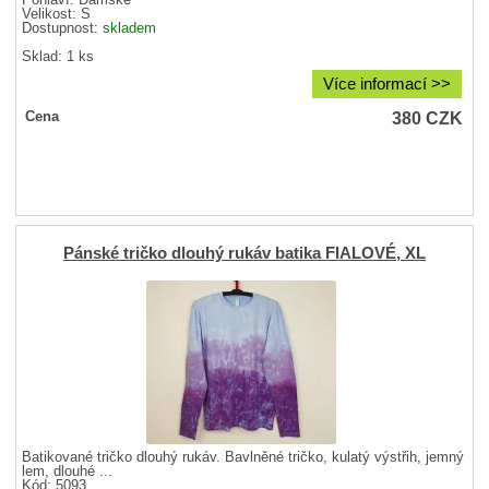
Velikost:
S
Dostupnost:
skladem
Sklad: 1 ks
Více informací >>
380
CZK
Cena
Pánské tričko dlouhý rukáv batika FIALOVÉ, XL
Batikované tričko dlouhý rukáv. Bavlněné tričko, kulatý výstřih, jemný
lem, dlouhé ...
Kód: 5093