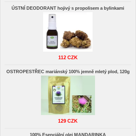
ÚSTNÍ DEODORANT hojivý s propolisem a bylinkami
112 CZK
OSTROPESTŘEC mariánský 100% jemně mletý plod, 120g
129 CZK
100% Esenciální olej MANDARINKA