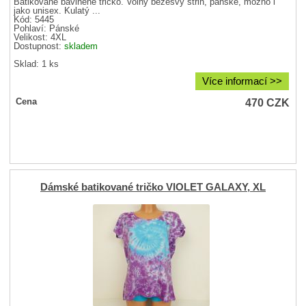
Batikované bavlněné tričko. Volný bezešvý střih, pánské, možno i
jako unisex. Kulatý ...
Kód: 5445
Pohlaví:
Pánské
Velikost:
4XL
Dostupnost:
skladem
Sklad: 1 ks
Více informací >>
470
CZK
Cena
Dámské batikované tričko VIOLET GALAXY, XL