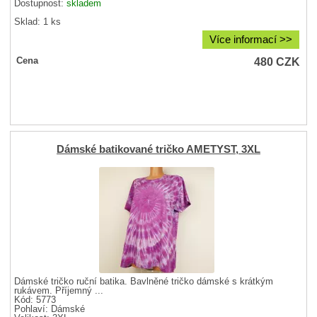
Dostupnost:
skladem
Sklad: 1 ks
Více informací >>
480
CZK
Cena
Dámské batikované tričko AMETYST, 3XL
Dámské tričko ruční batika. Bavlněné tričko dámské s krátkým
rukávem. Příjemný ...
Kód: 5773
Pohlaví:
Dámské