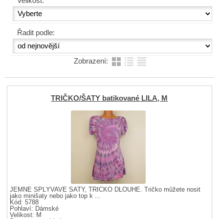
Velikost:
Řadit podle:
Zobrazení:
TRIČKO/ŠATY batikované LILA, M
JEMNÉ SPLÝVAVÉ ŠATY, TRIČKO DLOUHÉ. Tričko můžete nosit
jako minišaty nebo jako top k ...
Kód: 5788
Pohlaví:
Dámské
Velikost:
M