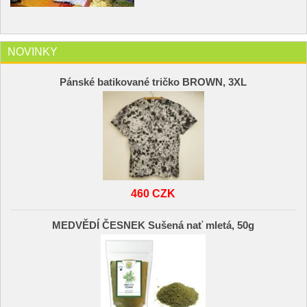
NOVINKY
Pánské batikované tričko BROWN, 3XL
460 CZK
MEDVĚDÍ ČESNEK Sušená nať mletá, 50g