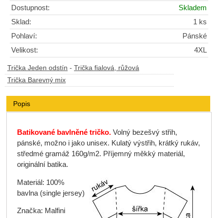
Dostupnost:
Skladem
Sklad:
1 ks
Pohlaví:
Pánské
Velikost:
4XL
Trička Jeden odstín
-
Trička fialová, růžová
Trička Barevný mix
Popis
Batikované bavlněné tričko.
Volný bezešvý střih,
pánské, možno i jako unisex. Kulatý výstřih, krátký rukáv,
středmé gramáž 160g/m2. Příjemný měkký materiál,
originální batika.
Materiál: 100%
bavlna (single jersey)
Značka: Malfini