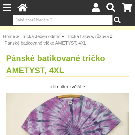
Home
Trička Jeden odstín
Trička fialová, růžová
Pánské batikované tričko AMETYST, 4XL
Pánské batikované tričko
AMETYST, 4XL
kliknutím zvětšíte