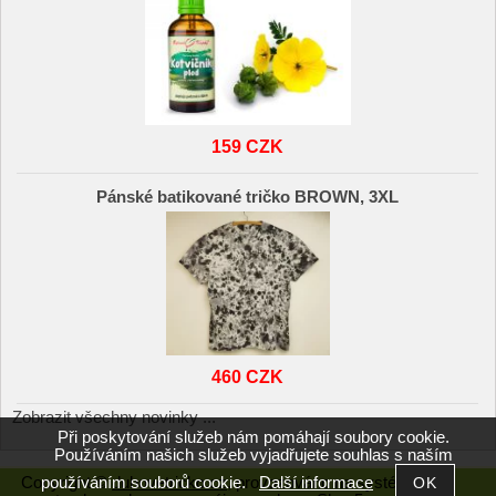
159 CZK
Pánské batikované tričko BROWN, 3XL
460 CZK
Zobrazit všechny novinky ...
Při poskytování služeb nám pomáhají soubory cookie.
Používáním našich služeb vyjadřujete souhlas s naším
používáním souborů cookie.
Další informace
Copyright ©
duhovetricko.cz
,
provozováno na systému