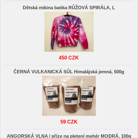
Dětská mikina batika RŮŽOVÁ SPIRÁLA, L
450 CZK
ČERNÁ VULKANICKÁ SŮL Himalájská jemná, 500g
59 CZK
ANGORSKÁ VLNA / příze na pletení mohér MODRÁ, 100g