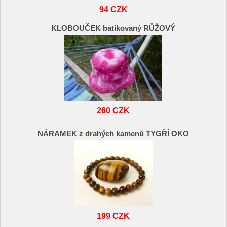
94 CZK
KLOBOUČEK batikovaný RŮŽOVÝ
260 CZK
NÁRAMEK z drahých kamenů TYGŘÍ OKO
199 CZK