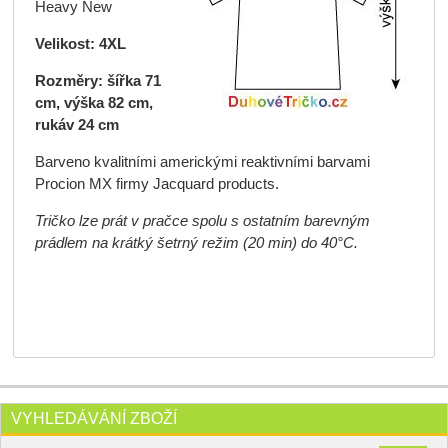
Heavy New
Velikost: 4XL
Rozměry: šířka 71
cm, výška 82 cm,
rukáv 24 cm
Barveno kvalitními americkými reaktivními barvami
Procion MX firmy Jacquard products.
Tričko lze prát v pračce spolu s ostatním barevným
prádlem na krátký šetrný režim (20 min) do 40°C.
VYHLEDÁVÁNÍ ZBOŽÍ