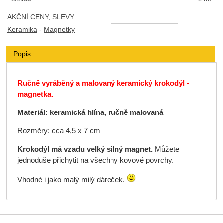
AKČNÍ CENY, SLEVY ...
Keramika
-
Magnetky
Popis
Ručně vyráběný a malovaný keramický krokodýl -
magnetka.
Materiál: keramická hlína, ručně malovaná
Rozměry: cca 4,5 x 7 cm
Krokodýl má vzadu velký silný magnet.
Můžete
jednoduše přichytit na všechny kovové povrchy.
Vhodné i jako malý milý dáreček.