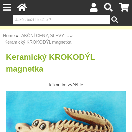
Home
AKČNÍ CENY, SLEVY ...
Keramický KROKODÝL magnetka
Keramický KROKODÝL
magnetka
kliknutím zvětšíte