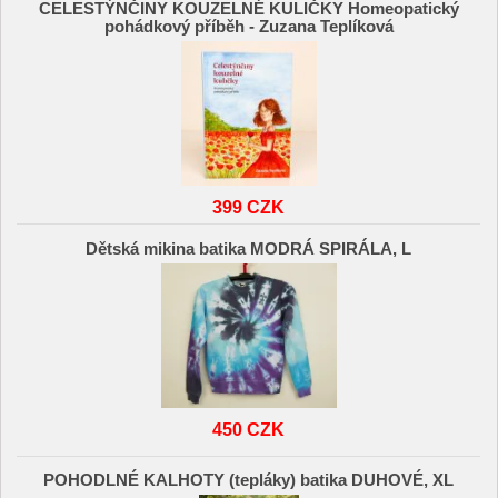
CELESTÝNČINY KOUZELNÉ KULIČKY Homeopatický
pohádkový příběh - Zuzana Teplíková
399 CZK
Dětská mikina batika MODRÁ SPIRÁLA, L
450 CZK
POHODLNÉ KALHOTY (tepláky) batika DUHOVÉ, XL