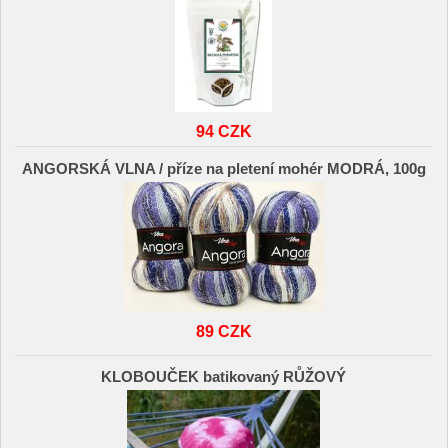
94 CZK
ANGORSKÁ VLNA / příze na pletení mohér MODRÁ, 100g
89 CZK
KLOBOUČEK batikovaný RŮŽOVÝ