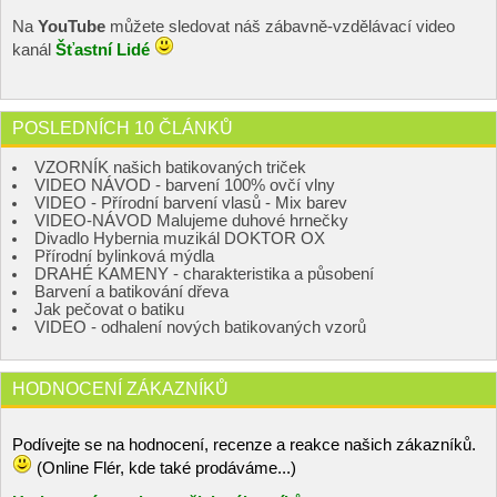
Na
YouTube
můžete sledovat náš zábavně-vzdělávací video
kanál
Šťastní Lidé
POSLEDNÍCH 10 ČLÁNKŮ
VZORNÍK našich batikovaných triček
VIDEO NÁVOD - barvení 100% ovčí vlny
VIDEO - Přírodní barvení vlasů - Mix barev
VIDEO-NÁVOD Malujeme duhové hrnečky
Divadlo Hybernia muzikál DOKTOR OX
Přírodní bylinková mýdla
DRAHÉ KAMENY - charakteristika a působení
Barvení a batikování dřeva
Jak pečovat o batiku
VIDEO - odhalení nových batikovaných vzorů
HODNOCENÍ ZÁKAZNÍKŮ
Podívejte se na hodnocení, recenze a reakce našich zákazníků.
(Online Flér, kde také prodáváme...)