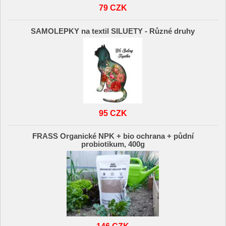
79 CZK
SAMOLEPKY na textil SILUETY - Různé druhy
95 CZK
FRASS Organické NPK + bio ochrana + půdní
probiotikum, 400g