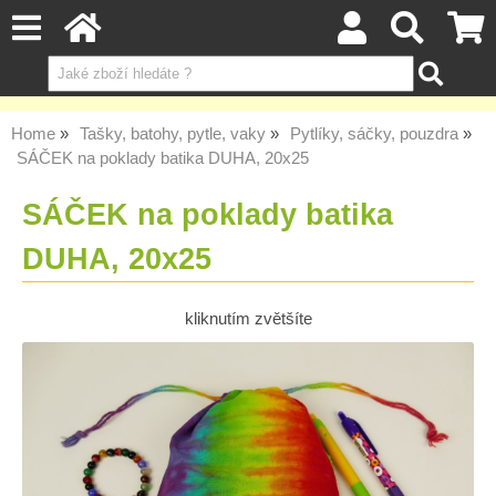
Home
Tašky, batohy, pytle, vaky
Pytlíky, sáčky, pouzdra
SÁČEK na poklady batika DUHA, 20x25
SÁČEK na poklady batika
DUHA, 20x25
kliknutím zvětšíte