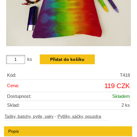
ks
Kód:
T418
119 CZK
Cena:
Dostupnost:
Skladem
Sklad:
2 ks
Tašky, batohy, pytle, vaky
-
Pytlíky, sáčky, pouzdra
Popis