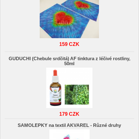
159 CZK
GUDUCHI (Chebule srdčitá) AF tinktura z léčivé rostliny,
50ml
179 CZK
SAMOLEPKY na textil AKVAREL - Různé druhy