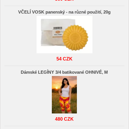
VČELÍ VOSK panenský - na různé použití, 20g
54 CZK
Dámské LEGÍNY 3/4 batikované OHNIVÉ, M
480 CZK