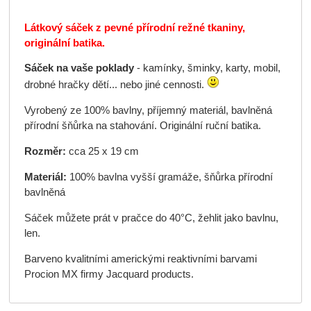
Látkový sáček z pevné přírodní režné tkaniny,
originální batika.
Sáček na vaše poklady
- kamínky, šminky, karty, mobil,
drobné hračky dětí... nebo jiné cennosti.
Vyrobený ze 100% bavlny, příjemný materiál, bavlněná
přírodní šňůrka na stahování. Originální ruční batika.
Rozměr:
cca 25 x 19 cm
Materiál:
100% bavlna vyšší gramáže, šňůrka přírodní
bavlněná
Sáček můžete prát v pračce do 40°C, žehlit jako bavlnu,
len.
Barveno kvalitními americkými reaktivními barvami
Procion MX firmy Jacquard products.