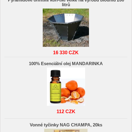
Pyramidové ohniště kon-tiki velké na výrobu biouhlu 200
litrů
16 330 CZK
100% Esenciální olej MANDARINKA
112 CZK
Vonné tyčinky NAG CHAMPA, 20ks