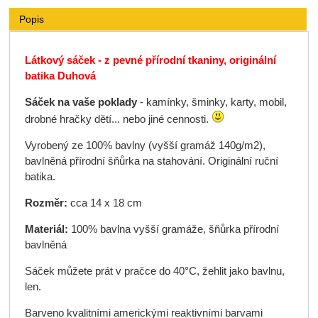
Popis
Látkový sáček - z pevné přírodní tkaniny, originální
batika Duhová
Sáček na vaše poklady
- kamínky, šminky, karty, mobil,
drobné hračky dětí... nebo jiné cennosti.
Vyrobený ze 100% bavlny (vyšší gramáž 140g/m2),
bavlněná přírodní šňůrka na stahování. Originální ruční
batika.
Rozměr:
cca 14 x 18 cm
Materiál:
100% bavlna vyšší gramáže, šňůrka přírodní
bavlněná
Sáček můžete prát v pračce do 40°C, žehlit jako bavlnu,
len.
Barveno kvalitními americkými reaktivními barvami