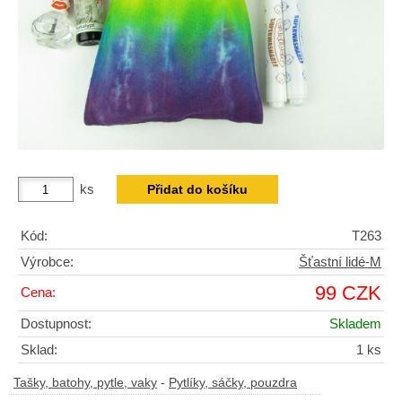
ks
Kód:
T263
Výrobce:
Šťastní lidé-M
99 CZK
Cena:
Dostupnost:
Skladem
Sklad:
1 ks
Tašky, batohy, pytle, vaky
-
Pytlíky, sáčky, pouzdra