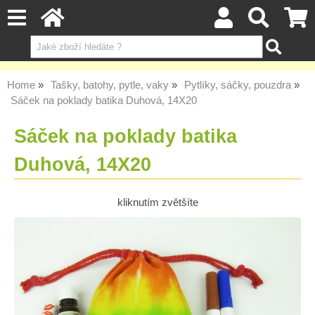
Home
Tašky, batohy, pytle, vaky
Pytlíky, sáčky, pouzdra
Sáček na poklady batika Duhová, 14X20
Sáček na poklady batika
Duhová, 14X20
kliknutím zvětšíte