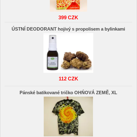
399 CZK
ÚSTNÍ DEODORANT hojivý s propolisem a bylinkami
112 CZK
Pánské batikované tričko OHŃOVÁ ZEMĚ, XL