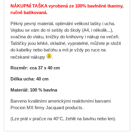
NÁKUPNÍ TAŠKA vyrobená ze 100% bavlněné tkaniny,
ručně batikovaná.
Pěkný pevný materiál, optimální velikost tašky i ucha.
Vejdou se vám do ní sešity do školy (A4, i několik...),
svačina do vlaku, knížky do knihovny i nákup na večeři.
Taštičky jsou lehké, skladné, vypratelné, můžete je složit
do kabelky nebo baťohu a mít je vždy po ruce na
nečekané nákupy
.
Rozměr: cca 37 x 40 cm
Délka ucha: 40 cm
Materiál: 100 % bavlna
Barveno kvalitními americkými reaktivními barvami
Procion MX firmy Jacquard products.
(Lze prát v pračce na 40°C, žehlit na bavlnu nebo len).