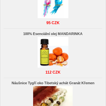
95 CZK
100% Esenciální olej MANDARINKA
112 CZK
Náušnice Tygří oko Tibetský achát Granát Křemen