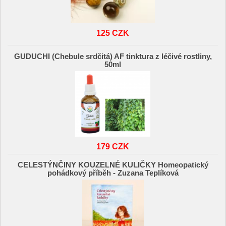
125 CZK
GUDUCHI (Chebule srdčitá) AF tinktura z léčivé rostliny,
50ml
179 CZK
CELESTÝNČINY KOUZELNÉ KULIČKY Homeopatický
pohádkový příběh - Zuzana Teplíková