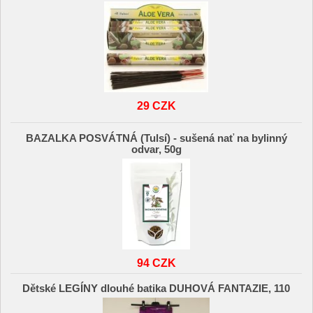
29 CZK
BAZALKA POSVÁTNÁ (Tulsí) - sušená nať na bylinný
odvar, 50g
94 CZK
Dětské LEGÍNY dlouhé batika DUHOVÁ FANTAZIE, 110