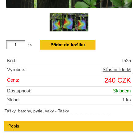
ks
Kód:
T525
Výrobce:
Šťastní lidé-M
240 CZK
Cena:
Dostupnost:
Skladem
Sklad:
1 ks
Tašky, batohy, pytle, vaky
-
Tašky
Popis