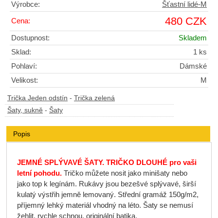
Výrobce:
Šťastní lidé-M
480 CZK
Cena:
Dostupnost:
Skladem
Sklad:
1 ks
Pohlaví:
Dámské
Velikost:
M
Trička Jeden odstín
-
Trička zelená
Šaty, sukně
-
Šaty
Popis
JEMNÉ SPLÝVAVÉ ŠATY. TRIČKO DLOUHÉ pro vaši
letní pohodu.
Tričko můžete nosit jako minišaty nebo
jako top k legínám. Rukávy jsou bezešvé splývavé, širší
kulatý výstřih jemně lemovaný. Střední gramáž 150g/m2,
příjemný lehký materiál vhodný na léto. Šaty se nemusí
žehlit, rychle schnou, originální batika.