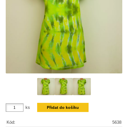
ks
Kód:
5638