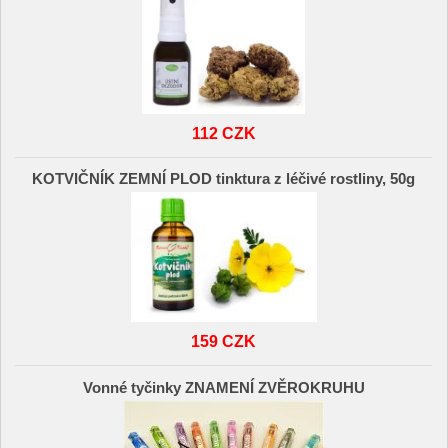
112 CZK
KOTVIČNÍK ZEMNÍ PLOD tinktura z léčivé rostliny, 50g
159 CZK
Vonné tyčinky ZNAMENÍ ZVĚROKRUHU