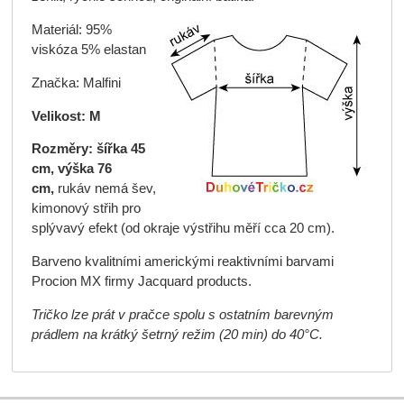
Materiál: 95%
viskóza 5% elastan
Značka: Malfini
Velikost: M
Rozměry: šířka 45
cm, výška 76
cm,
rukáv nemá šev,
kimonový střih pro
splývavý efekt (od okraje výstřihu měří cca 20 cm).
Barveno kvalitními americkými reaktivními barvami
Procion MX firmy Jacquard products.
Tričko lze prát v pračce spolu s ostatním barevným
prádlem na krátký šetrný režim (20 min) do 40°C.