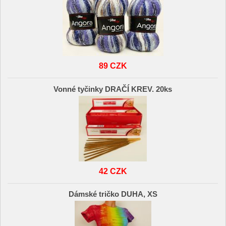
89 CZK
Vonné tyčinky DRAČÍ KREV. 20ks
42 CZK
Dámské tričko DUHA, XS