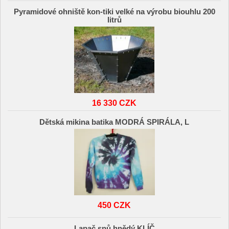
Pyramidové ohniště kon-tiki velké na výrobu biouhlu 200
litrů
16 330 CZK
Dětská mikina batika MODRÁ SPIRÁLA, L
450 CZK
Lapač snů hnědý KLÍČ