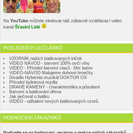
Na
YouTube
můžete sledovat náš zábavně-vzdělávací video
kanál
Šťastní Lidé
POSLEDNÍCH 10 ČLÁNKŮ
VZORNÍK našich batikovaných triček
VIDEO NÁVOD - barvení 100% ovčí vlny
VIDEO - Přírodní barvení vlasů - Mix barev
VIDEO-NÁVOD Malujeme duhové hrnečky
Divadlo Hybernia muzikál DOKTOR OX
Přírodní bylinková mýdla
DRAHÉ KAMENY - charakteristika a působení
Barvení a batikování dřeva
Jak pečovat o batiku
VIDEO - odhalení nových batikovaných vzorů
HODNOCENÍ ZÁKAZNÍKŮ
Podívejte se na hodnocení, recenze a reakce našich zákazníků.