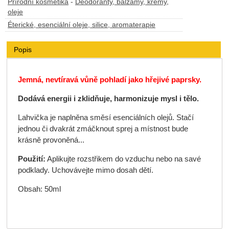
Přírodní kosmetika
-
Deodoranty, balzámy, krémy,
oleje
Éterické, esenciální oleje, silice, aromaterapie
Popis
Jemná, nevtíravá vůně pohladí jako hřejivé paprsky.
Dodává energii i zklidňuje, harmonizuje mysl i tělo.
Lahvička je naplněna směsí esenciálních olejů. Stačí
jednou či dvakrát zmáčknout sprej a místnost bude
krásně provoněná...
Použití:
Aplikujte rozstřikem do vzduchu nebo na savé
podklady. Uchovávejte mimo dosah dětí.
Obsah: 50ml